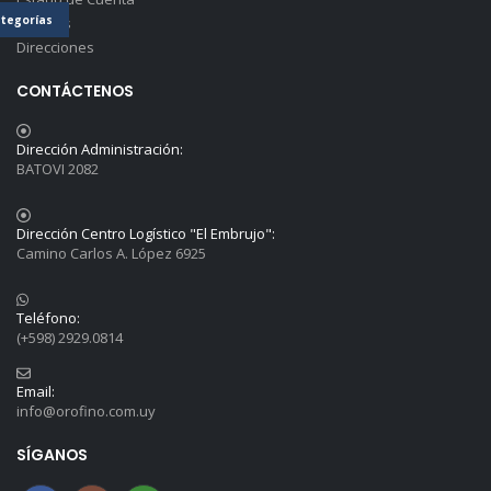
tegorías
Detalles
Direcciones
CONTÁCTENOS
Dirección Administración:
BATOVI 2082
Dirección Centro Logístico "El Embrujo":
Camino Carlos A. López 6925
Teléfono:
(+598) 2929.0814
Email:
info@orofino.com.uy
SÍGANOS