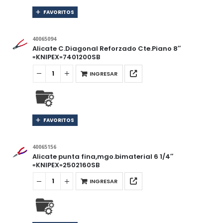
FAVORITOS
40065094
Alicate C.Diagonal Reforzado Cte.Piano 8″
«KNIPEX»7401200SB
INGRESAR
FAVORITOS
40065156
Alicate punta fina,mgo.bimaterial 6 1/4″
«KNIPEX»2502160SB
INGRESAR