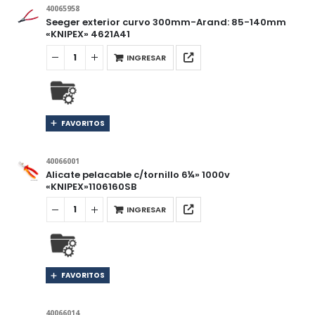
40065958
Seeger exterior curvo 300mm-Arand: 85-140mm
«KNIPEX» 4621A41
INGRESAR
FAVORITOS
40066001
Alicate pelacable c/tornillo 6¼» 1000v
«KNIPEX»1106160SB
INGRESAR
FAVORITOS
40066014