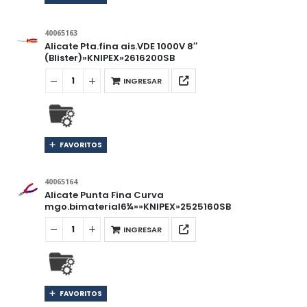
40065163
Alicate Pta.fina ais.VDE 1000V 8″
(Blister)»KNIPEX»2616200SB
INGRESAR
FAVORITOS
40065164
Alicate Punta Fina Curva
mgo.bimaterial6¼»»KNIPEX»2525160SB
INGRESAR
FAVORITOS