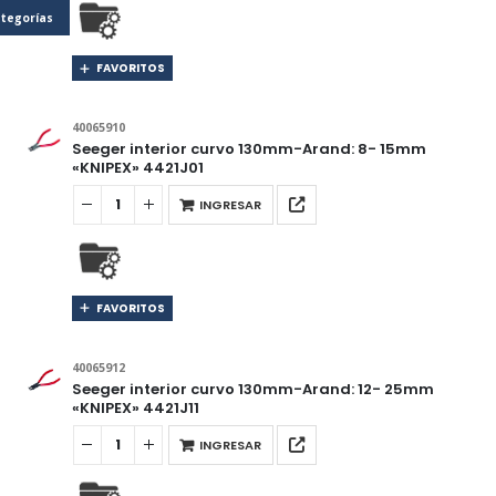
tegorías
FAVORITOS
40065910
Seeger interior curvo 130mm-Arand: 8- 15mm
«KNIPEX» 4421J01
INGRESAR
FAVORITOS
40065912
Seeger interior curvo 130mm-Arand: 12- 25mm
«KNIPEX» 4421J11
INGRESAR