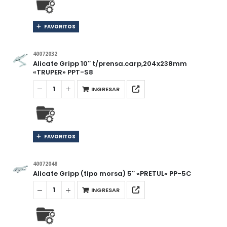
FAVORITOS
40072032
Alicate Gripp 10″ t/prensa.carp,204x238mm
«TRUPER» PPT-S8
INGRESAR
FAVORITOS
40072048
Alicate Gripp (tipo morsa) 5″ «PRETUL» PP-5C
INGRESAR