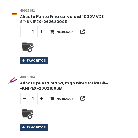
40065182
Alicate Punta Fina curva aisl.1000V VDE
8″»KNIPEX»2626200SB
INGRESAR
FAVORITOS
40065204
Alicate punta plana, mgo.bimaterial 6¼»
«KNIPEX»2002160SB
INGRESAR
FAVORITOS