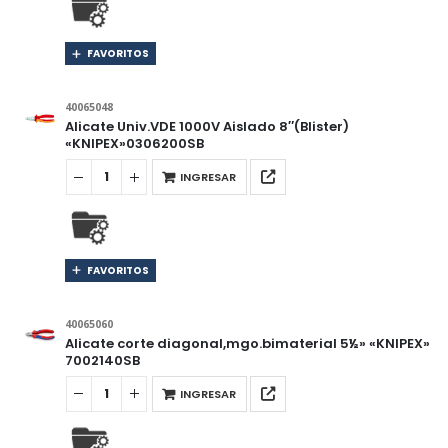
FAVORITOS
40065048
Alicate Univ.VDE 1000V Aislado 8″(Blister)
«KNIPEX»0306200SB
INGRESAR
FAVORITOS
40065060
Alicate corte diagonal,mgo.bimaterial 5½» «KNIPEX»
7002140SB
INGRESAR