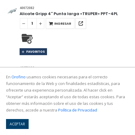
40072082
Alicate Gripp 4″ Punta larga «TRUPER» PPT-4PL
INGRESAR
FAVORITOS
40072106
Alicate tipo Ford 6″ «TRUPER» PCH-6
En
Orofino
usamos cookies necesarias para el correcto
funcionamiento de la Web y con finalidades estadísticas, para
INGRESAR
ofrecerte una experiencia personalizada. Al hacer click en
“Aceptar” estarás aceptando el uso de todas estas cookies. Para
obtener más información sobre el uso de las cookies y tus
derechos, accede a nuestra
Política de Privacidad
FAVORITOS
ACEPTAR
40072110
Alicate tipo Ford 10″ «TRUPER»PCH-10