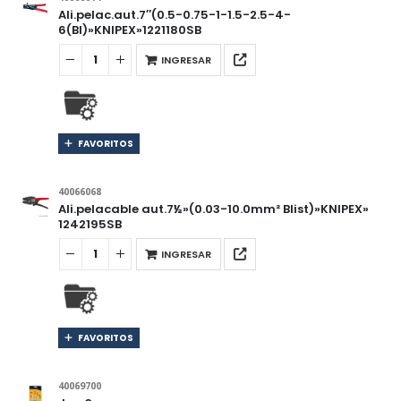
Ali.pelac.aut.7″(0.5-0.75-1-1.5-2.5-4-
6(Bl)»KNIPEX»1221180SB
INGRESAR
FAVORITOS
40066068
Ali.pelacable aut.7½»(0.03-10.0mm² Blist)»KNIPEX»
1242195SB
INGRESAR
FAVORITOS
40069700