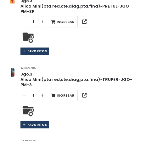
Jgo.3
Alica.Mini(pta.red,cte.diag,pta.fina)»PRETUL»JGO-
PM-3P
INGRESAR
FAVORITOS
40069706
Jgo.3
Alica.Mini(pta.red,cte.diag,pta.fina)»TRUPER»JGO-
PM-3
INGRESAR
FAVORITOS