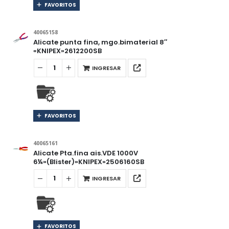
FAVORITOS
40065158
Alicate punta fina, mgo.bimaterial 8″
«KNIPEX»2612200SB
INGRESAR
FAVORITOS
40065161
Alicate Pta.fina ais.VDE 1000V
6¼»(Blister)»KNIPEX»2506160SB
INGRESAR
FAVORITOS