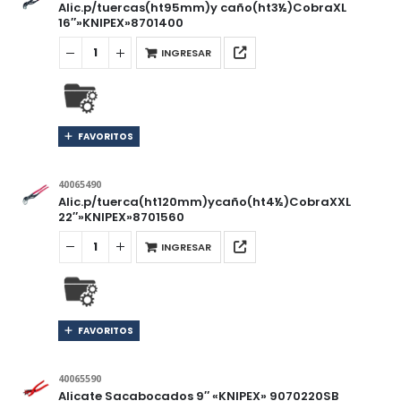
Alic.p/tuercas(ht95mm)y caño(ht3½)CobraXL
16″»KNIPEX»8701400
INGRESAR
FAVORITOS
40065490
Alic.p/tuerca(ht120mm)ycaño(ht4½)CobraXXL
22″»KNIPEX»8701560
INGRESAR
FAVORITOS
40065590
Alicate Sacabocados 9″ «KNIPEX» 9070220SB