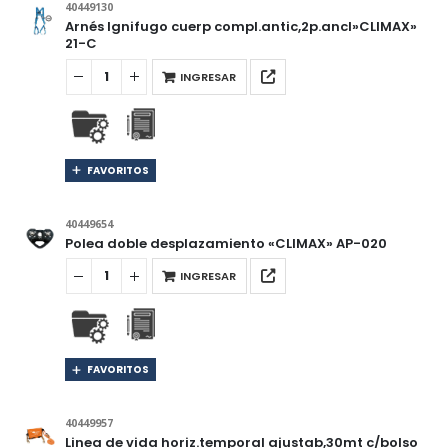
40449130
Arnés Ignifugo cuerp compl.antic,2p.ancl»CLIMAX»
21-C
INGRESAR
FAVORITOS
40449654
Polea doble desplazamiento «CLIMAX» AP-020
INGRESAR
FAVORITOS
40449957
Linea de vida horiz.temporal ajustab,30mt c/bolso