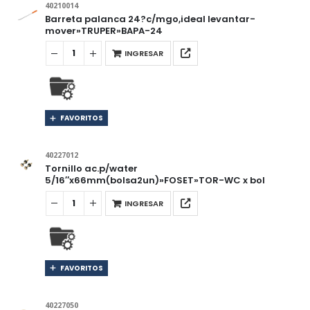
40210014
Barreta palanca 24?c/mgo,ideal levantar-
mover»TRUPER»BAPA-24
INGRESAR
FAVORITOS
40227012
Tornillo ac.p/water
5/16″x66mm(bolsa2un)»FOSET»TOR-WC x bol
INGRESAR
FAVORITOS
40227050