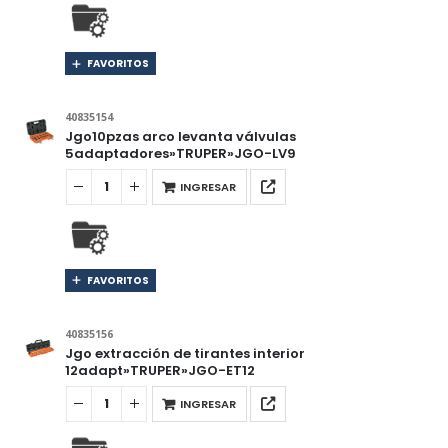
FAVORITOS
40835154
Jgo10pzas arco levanta válvulas
5adaptadores»TRUPER»JGO-LV9
INGRESAR
FAVORITOS
40835156
Jgo extracción de tirantes interior
12adapt»TRUPER»JGO-ET12
INGRESAR