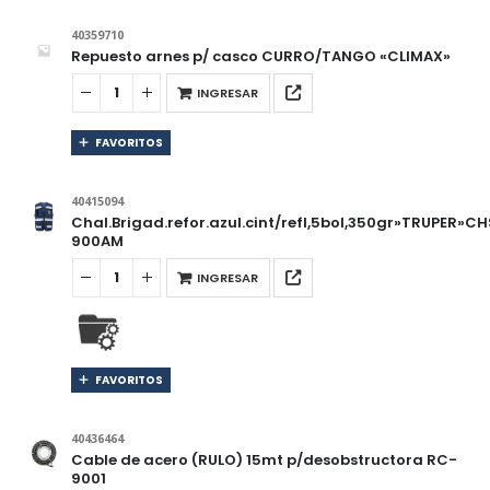
40359710
Repuesto arnes p/ casco CURRO/TANGO «CLIMAX»
INGRESAR
FAVORITOS
40415094
Chal.Brigad.refor.azul.cint/refl,5bol,350gr»TRUPER»C
900AM
INGRESAR
FAVORITOS
40436464
Cable de acero (RULO) 15mt p/desobstructora RC-
9001