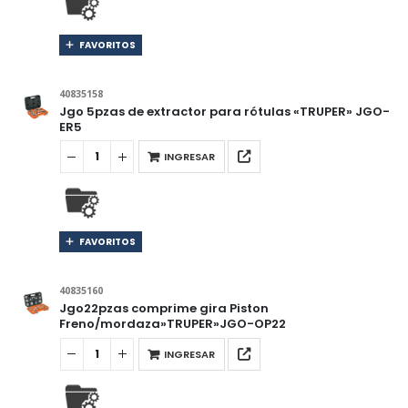
FAVORITOS
40835158
Jgo 5pzas de extractor para rótulas «TRUPER» JGO-
ER5
INGRESAR
FAVORITOS
40835160
Jgo22pzas comprime gira Piston
Freno/mordaza»TRUPER»JGO-OP22
INGRESAR