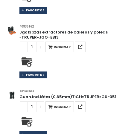
FAVORITOS
40835162
Jgo13pzas extractores de baleros y poleas
«TRUPER»JGO-EB13
INGRESAR
FAVORITOS
41140483
Guan.ind.látex (0,65mm)T:CH»TRUPER»GU-351
INGRESAR