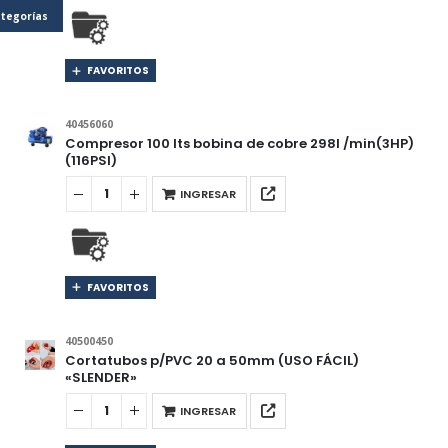
tegorías
FAVORITOS
40456060
Compresor 100 lts bobina de cobre 298l /min(3HP)
(116PSI)
INGRESAR
FAVORITOS
40500450
Cortatubos p/PVC 20 a 50mm (USO FÁCIL)
«SLENDER»
INGRESAR