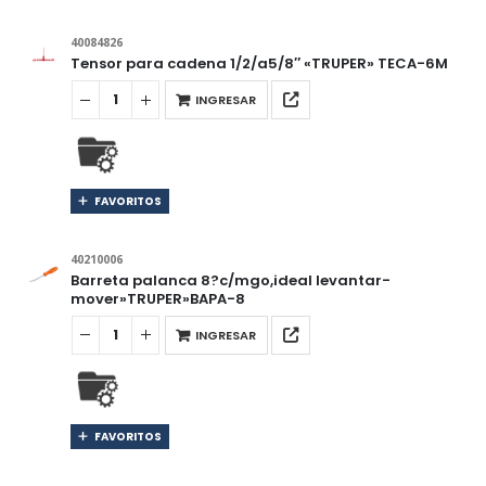
40084826
Tensor para cadena 1/2/a5/8″ «TRUPER» TECA-6M
INGRESAR
FAVORITOS
40210006
Barreta palanca 8?c/mgo,ideal levantar-
mover»TRUPER»BAPA-8
INGRESAR
FAVORITOS