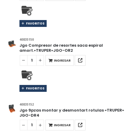
FAVORITOS
40835150
Jgo Compresor de resortes saca espiral
amort.»TRUPER»JGO-OR2
INGRESAR
FAVORITOS
40835152
Jgo 9pzas montar y desmontart rotulas «TRUPER»
JGO-DR4
INGRESAR