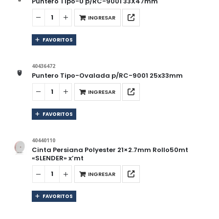
Puntero Tipo-U p/RC-9001 33X47mm
INGRESAR
FAVORITOS
40436472
Puntero Tipo-Ovalada p/RC-9001 25x33mm
INGRESAR
FAVORITOS
40440110
Cinta Persiana Polyester 21×2.7mm Rollo50mt
«SLENDER» x’mt
INGRESAR
FAVORITOS