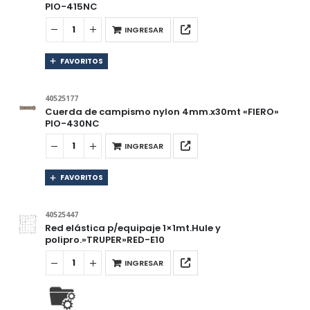
PIO-415NC
INGRESAR
FAVORITOS
40525177
Cuerda de campismo nylon 4mm.x30mt «FIERO»
PIO-430NC
INGRESAR
FAVORITOS
40525447
Red elástica p/equipaje 1×1mt.Hule y
polipro.»TRUPER»RED-E10
INGRESAR