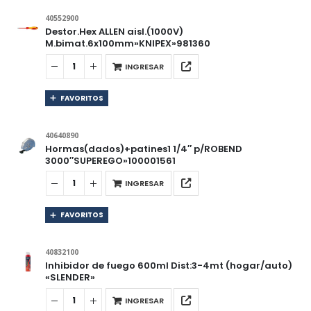
40552900
Destor.Hex ALLEN aisl.(1000V)
M.bimat.6x100mm»KNIPEX»981360
INGRESAR
FAVORITOS
40640890
Hormas(dados)+patines1 1/4″ p/ROBEND
3000″SUPEREGO»100001561
INGRESAR
FAVORITOS
40832100
Inhibidor de fuego 600ml Dist:3-4mt (hogar/auto)
«SLENDER»
INGRESAR