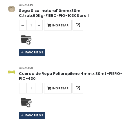
40525149
Soga Sisal natural10mmx30m
C.trab:60Kg»FIERO»PIO-1030S xroll
INGRESAR
FAVORITOS
40525150
Cuerda de Ropa Polipropileno 4mm.x 30mt «FIERO»
PIO-430
INGRESAR
FAVORITOS