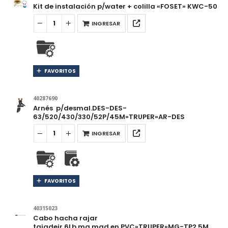
Kit de instalación p/water + colilla «FOSET» KWC-50
INGRESAR
FAVORITOS
40287690
Arnés p/desmal.DES-DES-
63/520/430/330/52P/45M»TRUPER»AR-DES
INGRESAR
FAVORITOS
40315023
Cabo hacha rajar
tajadeir,6Lb,mg.mad.en.PVC»TRUPER»MG-TP2.5M