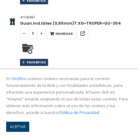
FAVORITOS
41140487
Guan.ind.látex (0,65mm)T:XG»TRUPER»GU-354
INGRESAR
FAVORITOS
En
Orofino
usamos cookies necesarias para el correcto
41140721
Guante ac.inox. ambidiestro-anticorte T:CH
funcionamiento de la Web y con finalidades estadísticas, para
«TRUPER» GU-921
ofrecerte una experiencia personalizada. Al hacer click en
“Aceptar” estarás aceptando el uso de todas estas cookies. Para
INGRESAR
obtener más información sobre el uso de las cookies y tus
derechos, accede a nuestra
Política de Privacidad
FAVORITOS
ACEPTAR
…
1
3