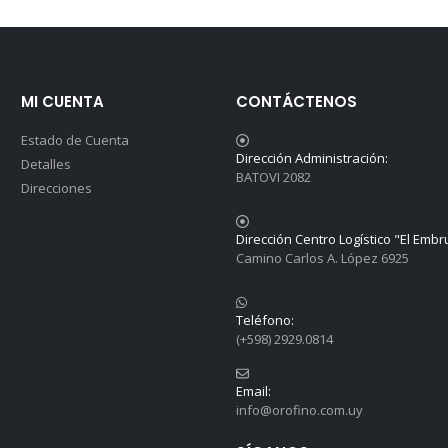
MI CUENTA
CONTÁCTENOS
Estado de Cuenta
Dirección Administración:
Detalles
BATOVI 2082
Direcciones
Dirección Centro Logístico "El Embr
Camino Carlos A. López 6925
Teléfono:
(+598) 2929.0814
Email:
info@orofino.com.uy