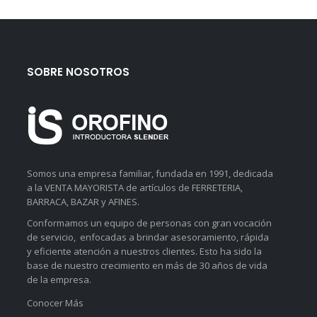
SOBRE NOSOTROS
Somos una empresa familiar, fundada en 1991, dedicada
a la VENTA MAYORISTA de artículos de FERRETERIA,
BARRACA, BAZAR y AFINES.
Conformamos un equipo de personas con gran vocación
de servicio, enfocadas a brindar asesoramiento, rápida
y eficiente atención a nuestros clientes. Esto ha sido la
base de nuestro crecimiento en más de 30 años de vida
de la empresa.
Conocer Más