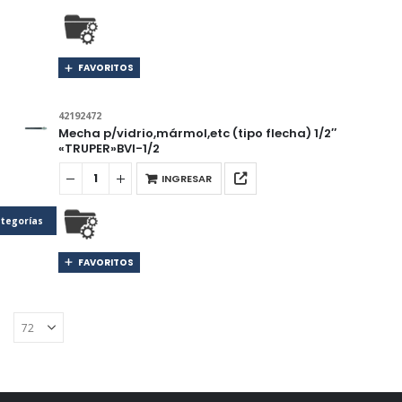
FAVORITOS
42192472
Mecha p/vidrio,mármol,etc (tipo flecha) 1/2″
«TRUPER»BVI-1/2
INGRESAR
tegorías
FAVORITOS