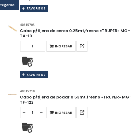
tegorías
FAVORITOS
40315705
Cabo p/tijera de cerco 0.25mt,fresno «TRUPER» MG-
TA-19
INGRESAR
FAVORITOS
40315710
Cabo p/tijera de podar 0.53mt,fresno «TRUPER» MG-
TF-122
INGRESAR