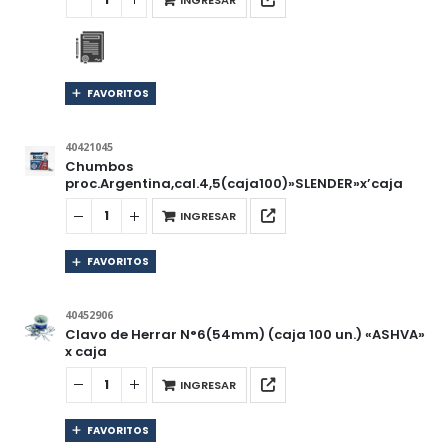
FAVORITOS
40421045
Chumbos
proc.Argentina,cal.4,5(caja100)»SLENDER»x’caja
INGRESAR
FAVORITOS
40452906
Clavo de Herrar N°6(54mm) (caja 100 un.) «ASHVA»
x caja
INGRESAR
FAVORITOS