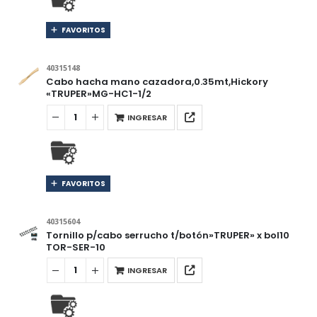
FAVORITOS
40315148
Cabo hacha mano cazadora,0.35mt,Hickory
«TRUPER»MG-HC1-1/2
INGRESAR
FAVORITOS
40315604
Tornillo p/cabo serrucho t/botón»TRUPER» x bol10
TOR-SER-10
INGRESAR