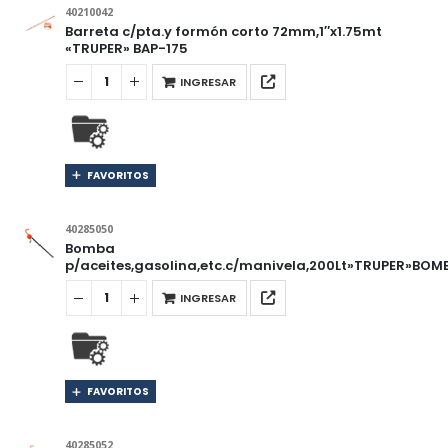
40210042
Barreta c/pta.y formón corto 72mm,1″x1.75mt
«TRUPER» BAP-175
INGRESAR
FAVORITOS
40285050
Bomba
p/aceites,gasolina,etc.c/manivela,200Lt»TRUPER»BOM
INGRESAR
FAVORITOS
40285052