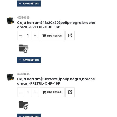
FAVORITOS
40330003
Caja herram(41x20x20)polip.negra,broche
amari»PRETUL»CHP-16P
INGRESAR
FAVORITOS
40330005
Caja herram(51x25x25)polip.negra,broche
amari»PRETUL»CHP-19P
INGRESAR
FAVORITOS