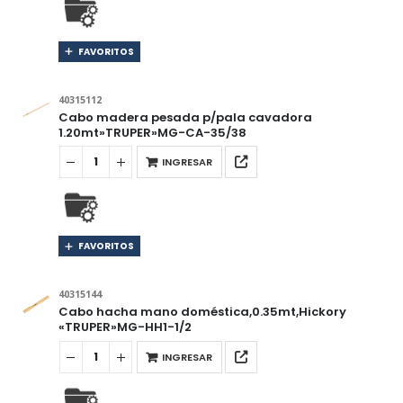
FAVORITOS
40315112
Cabo madera pesada p/pala cavadora
1.20mt»TRUPER»MG-CA-35/38
INGRESAR
FAVORITOS
40315144
Cabo hacha mano doméstica,0.35mt,Hickory
«TRUPER»MG-HH1-1/2
INGRESAR