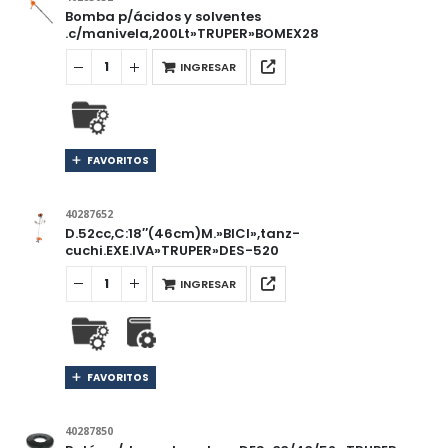
Bomba p/ácidos y solventes
.c/manivela,200Lt»TRUPER»BOMEX28
INGRESAR
FAVORITOS
40287652
D.52cc,C:18″(46cm)M.»BICI»,tanz-
cuchi.EXE.IVA»TRUPER»DES-520
INGRESAR
FAVORITOS
40287850