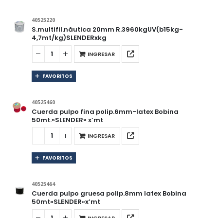
40525220
S.multifil.náutica 20mm R.3960kgUV(b15kg-
4,7mt/kg)SLENDERxkg
INGRESAR
FAVORITOS
40525460
Cuerda pulpo fina polip.6mm-latex Bobina
50mt.»SLENDER» x’mt
INGRESAR
FAVORITOS
40525464
Cuerda pulpo gruesa polip.8mm latex Bobina
50mt»SLENDER»x’mt
INGRESAR