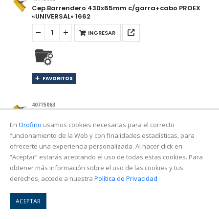
Cep.Barrendero 430x65mm c/garra+cabo PROEX
«UNIVERSAL» 1662
INGRESAR
FAVORITOS
40775063
Cep.Barrendero 520x65mm c/garra+cabo PROEX
«UNIVERSAL» 1663
En
Orofino
usamos cookies necesarias para el correcto
funcionamiento de la Web y con finalidades estadísticas, para
INGRESAR
ofrecerte una experiencia personalizada. Al hacer click en
“Aceptar” estarás aceptando el uso de todas estas cookies. Para
obtener más información sobre el uso de las cookies y tus
derechos, accede a nuestra
Política de Privacidad
FAVORITOS
ACEPTAR
40775465