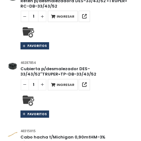
Retén p/desmalezadora DES-33/43/52 «TRUPER»
RC-DB-33/43/52
INGRESAR
FAVORITOS
40287854
Cubierta p/desmalezador DES-
33/43/52″TRUPER»TP-DB-33/43/52
INGRESAR
FAVORITOS
40315015
Cabo hacha t/Michigan 0,90mtHM-3½