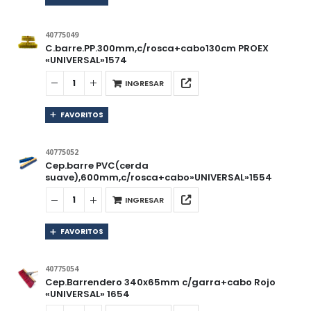
40775049
C.barre.PP.300mm,c/rosca+cabo130cm PROEX
«UNIVERSAL»1574
INGRESAR
FAVORITOS
40775052
Cep.barre PVC(cerda
suave),600mm,c/rosca+cabo»UNIVERSAL»1554
INGRESAR
FAVORITOS
40775054
Cep.Barrendero 340x65mm c/garra+cabo Rojo
«UNIVERSAL» 1654