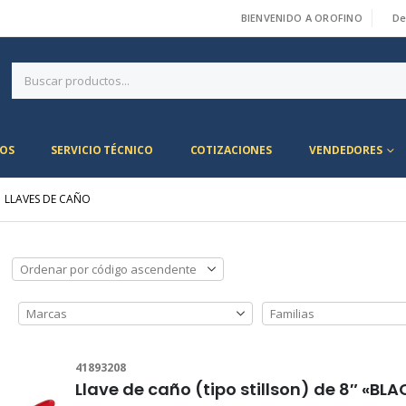
BIENVENIDO A OROFINO
De
|
OS
SERVICIO TÉCNICO
COTIZACIONES
VENDEDORES
LLAVES DE CAÑO
41893208
Llave de caño (tipo stillson) de 8″ «B