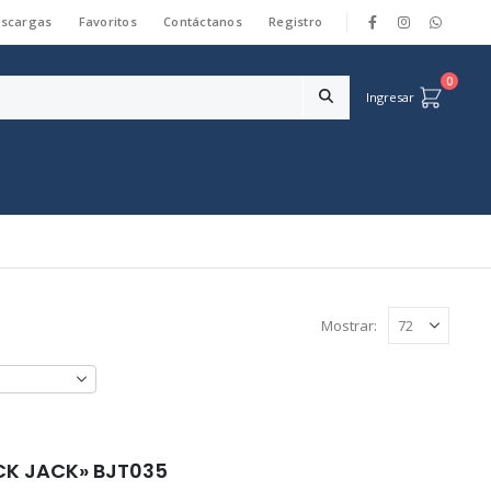
scargas
Favoritos
Contáctanos
Registro
|
0
Ingresar
Mostrar:
LACK JACK» BJT035