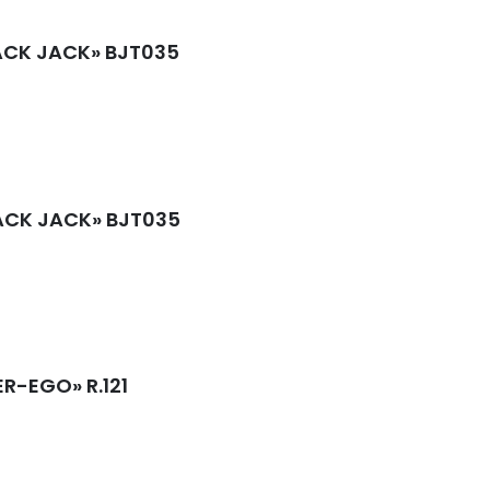
BLACK JACK» BJT035
BLACK JACK» BJT035
ER-EGO» R.121