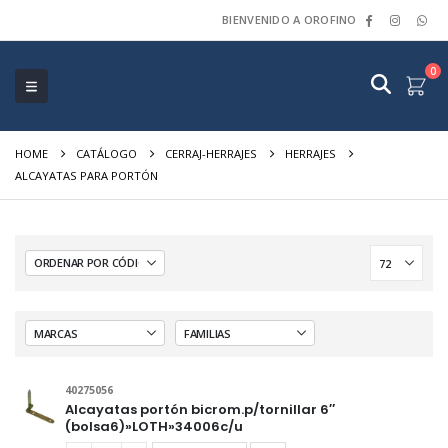
BIENVENIDO A OROFINO
0
HOME
CATÁLOGO
CERRAJ-HERRAJES
HERRAJES
ALCAYATAS PARA PORTÓN
40275056
Alcayatas portón bicrom.p/tornillar 6″
(bolsa6)»LOTH»34006c/u