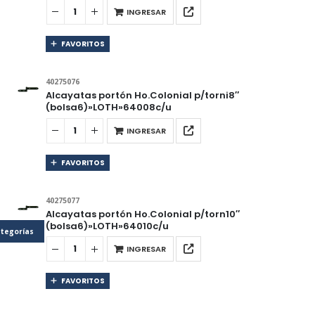
INGRESAR
FAVORITOS
40275076
Alcayatas portón Ho.Colonial p/torni8″
(bolsa6)»LOTH»64008c/u
INGRESAR
FAVORITOS
40275077
Alcayatas portón Ho.Colonial p/torn10″
(bolsa6)»LOTH»64010c/u
tegorías
INGRESAR
FAVORITOS