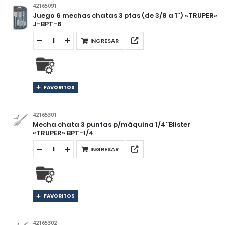
42165091
Juego 6 mechas chatas 3 ptas (de 3/8 a 1″) «TRUPER»
J-BPT-6
INGRESAR
FAVORITOS
42165301
Mecha chata 3 puntas p/máquina 1/4″Blister
«TRUPER» BPT-1/4
INGRESAR
FAVORITOS
42165302