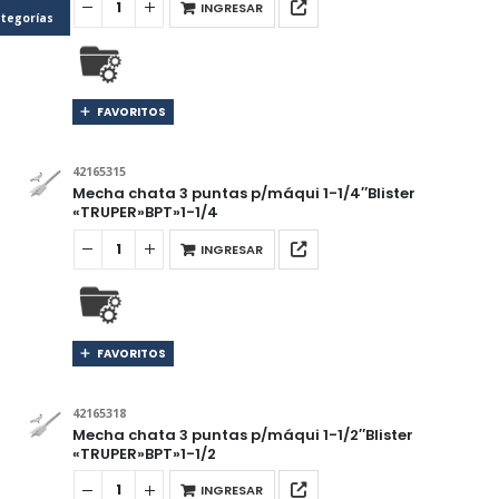
INGRESAR
tegorías
FAVORITOS
42165315
Mecha chata 3 puntas p/máqui 1-1/4″Blister
«TRUPER»BPT»1-1/4
INGRESAR
FAVORITOS
42165318
Mecha chata 3 puntas p/máqui 1-1/2″Blister
«TRUPER»BPT»1-1/2
INGRESAR