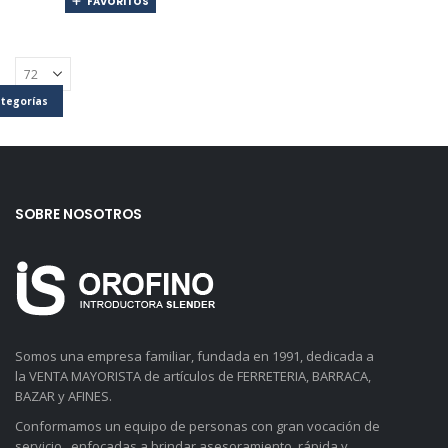
FAVORITOS
tegorías
SOBRE NOSOTROS
Somos una empresa familiar, fundada en 1991, dedicada a
la VENTA MAYORISTA de artículos de FERRETERIA, BARRACA,
BAZAR y AFINES.
Conformamos un equipo de personas con gran vocación de
servicio, enfocadas a brindar asesoramiento, rápida y