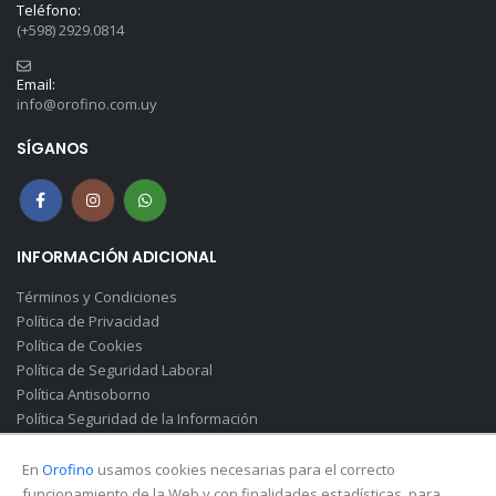
Teléfono:
(+598) 2929.0814
Email:
info@orofino.com.uy
SÍGANOS
INFORMACIÓN ADICIONAL
Términos y Condiciones
Política de Privacidad
Política de Cookies
Política de Seguridad Laboral
Política Antisoborno
Política Seguridad de la Información
Canal de Denuncias(Soborno)
En
Orofino
usamos cookies necesarias para el correcto
funcionamiento de la Web y con finalidades estadísticas, para