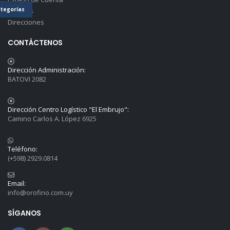
tegorías
Detalles
Direcciones
CONTÁCTENOS
Dirección Administración:
BATOVI 2082
Dirección Centro Logístico "El Embrujo":
Camino Carlos A. López 6925
Teléfono:
(+598) 2929.0814
Email:
info@orofino.com.uy
SÍGANOS