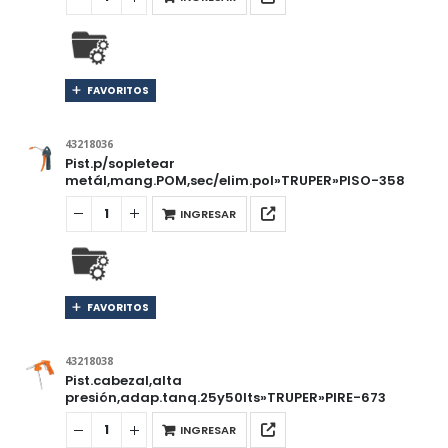
FAVORITOS
43218036
Pist.p/sopletear
metál,mang.POM,sec/elim.pol»TRUPER»PISO-358
INGRESAR
FAVORITOS
43218038
Pist.cabezal,alta
presión,adap.tanq.25y50lts»TRUPER»PIRE-673
INGRESAR