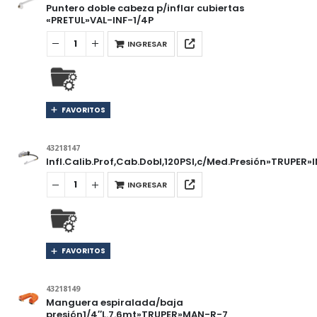
Puntero doble cabeza p/inflar cubiertas
«PRETUL»VAL-INF-1/4P
INGRESAR
FAVORITOS
43218147
Infl.Calib.Prof,Cab.Dobl,120PSI,c/Med.Presión»TRUPER»
INGRESAR
FAVORITOS
43218149
Manguera espiralada/baja
presión1/4″L.7.6mt»TRUPER»MAN-R-7