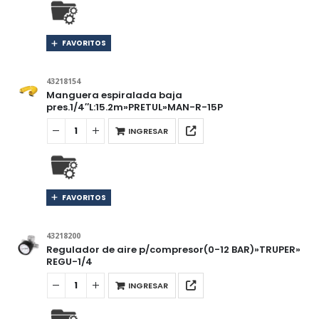
FAVORITOS
43218154
Manguera espiralada baja
pres.1/4″L:15.2m»PRETUL»MAN-R-15P
INGRESAR
FAVORITOS
43218200
Regulador de aire p/compresor(0-12 BAR)»TRUPER»
REGU-1/4
INGRESAR