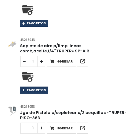
FAVORITOS
43218043
Soplete de aire p/limp.lineas
comb,aceite,1/4″TRUPER» SP-AIR
INGRESAR
FAVORITOS
43218053
Jgo.de Pistola p/sopletear c/2 boquillas «TRUPER»
PISO-363
INGRESAR