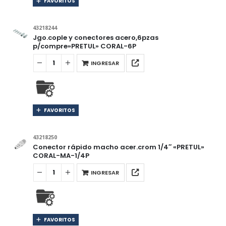
FAVORITOS
43218244
Jgo.cople y conectores acero,6pzas
p/compre»PRETUL» CORAL-6P
INGRESAR
FAVORITOS
43218250
Conector rápido macho acer.crom 1/4″ «PRETUL»
CORAL-MA-1/4P
INGRESAR
FAVORITOS