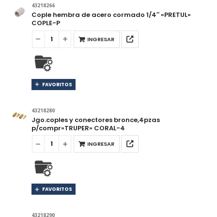
43218266
Cople hembra de acero cormado 1/4″ «PRETUL»
COPLE-P
INGRESAR
FAVORITOS
43218280
Jgo.coples y conectores bronce,4pzas
p/compr»TRUPER» CORAL-4
INGRESAR
FAVORITOS
43218290