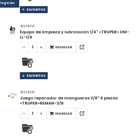
tegorías
FAVORITOS
43218215
Equipo de limpieza y lubricación 1/4″ «TRUPER» UNI-
LL-1/4
INGRESAR
FAVORITOS
43218225
Juego reparador de mangueras 3/8″ 6 piezas
«TRUPER»REMAN-3/8
INGRESAR