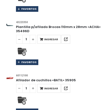
FAVORITOS
43223350
Plantilla p/afilado Brocas 110mm x 28mm «ACHA»
35496D
INGRESAR
FAVORITOS
60112100
Afilador de cuchillos «BATIL» 35905
INGRESAR