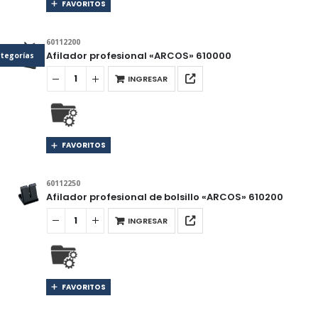
FAVORITOS
60112200
Afilador profesional «ARCOS» 610000
tegorías
INGRESAR
FAVORITOS
60112250
Afilador profesional de bolsillo «ARCOS» 610200
INGRESAR
FAVORITOS