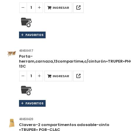
INGRESAR
FAVORITOS
40450417
Porta-
herram,carnaza,13compartime,c/cinturón»TRUPER»PH
13C
INGRESAR
FAVORITOS
40450420
Clavera-2 compartimentos adosable-cinto
«TRUPER» POR-CLAC