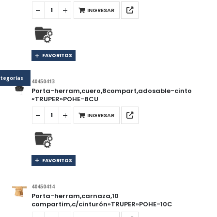
INGRESAR
FAVORITOS
tegorías
40450413
Porta-herram,cuero,8compart,adosable-cinto
«TRUPER»POHE-8CU
INGRESAR
FAVORITOS
40450414
Porta-herram,carnaza,10
compartim,c/cinturón»TRUPER»POHE-10C