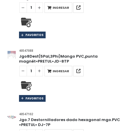
INGRESAR
FAVORITOS
40547088
Jgo8Dest(5Pal,3Phi)Mango PVC,punta
magnét»PRETUL»JD-8TP
INGRESAR
FAVORITOS
40547102
Jgo.7 Destornilladores dado hexagonal mgo.PVC
«PRETUL» DJ-7P