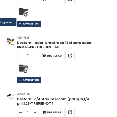
tegorías
FAVORITOS
40547505
Destornillador t/matraca 13ptas-dados
Blister»PRETUL»DES-14P
INGRESAR
FAVORITOS
40547510
Destornil.c/4ptas intercam.(pal.3/16,1/4
phi.1,2)»TRUPER»DT4
INGRESAR