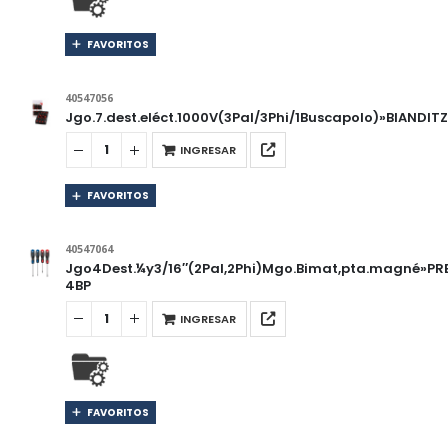
FAVORITOS
40547056
Jgo.7.dest.eléct.1000V(3Pal/3Phi/1Buscapolo)»BIANDIT
INGRESAR
FAVORITOS
40547064
Jgo4Dest.¼y3/16″(2Pal,2Phi)Mgo.Bimat,pta.magné»PR
4BP
INGRESAR
FAVORITOS