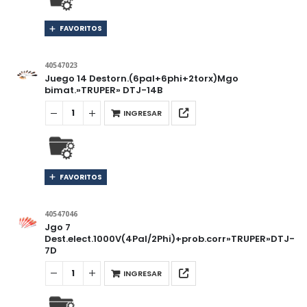
FAVORITOS
40547023
Juego 14 Destorn.(6pal+6phi+2torx)Mgo
bimat.»TRUPER» DTJ-14B
INGRESAR
FAVORITOS
40547046
Jgo 7
Dest.elect.1000V(4Pal/2Phi)+prob.corr»TRUPER»DTJ-
7D
INGRESAR