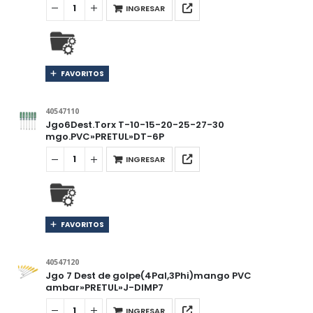
INGRESAR
FAVORITOS
40547110
Jgo6Dest.Torx T-10-15-20-25-27-30
mgo.PVC»PRETUL»DT-6P
INGRESAR
FAVORITOS
40547120
Jgo 7 Dest de golpe(4Pal,3Phi)mango PVC
ambar»PRETUL»J-DIMP7
INGRESAR