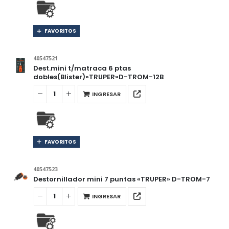
FAVORITOS
40547521
Dest.mini t/matraca 6 ptas
dobles(Blister)»TRUPER»D-TROM-12B
INGRESAR
FAVORITOS
40547523
Destornillador mini 7 puntas «TRUPER» D-TROM-7
INGRESAR