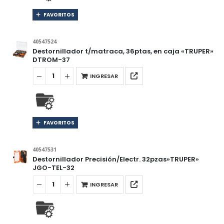
FAVORITOS
40547524
Destornillador t/matraca, 36ptas, en caja «TRUPER»
DTROM-37
INGRESAR
FAVORITOS
40547531
Destornillador Precisión/Electr. 32pzas»TRUPER»
JGO-TEL-32
INGRESAR