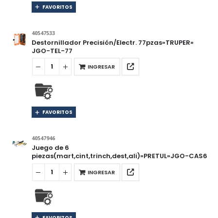
FAVORITOS
40547533
Destornillador Precisión/Electr. 77pzas»TRUPER»
JGO-TEL-77
INGRESAR
FAVORITOS
40547946
Juego de 6
piezas(mart,cint,trinch,dest,ali)»PRETUL»JGO-CAS6
INGRESAR
FAVORITOS