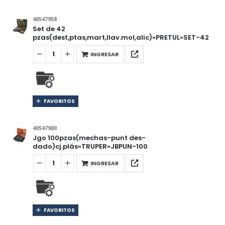
40547958
Set de 42
pzas(dest,ptas,mart,llav.mol,alic)»PRETUL»SET-42
INGRESAR
FAVORITOS
40547980
Jgo 100pzas(mechas-punt des-
dado)cj.plás»TRUPER»JBPUN-100
INGRESAR
FAVORITOS