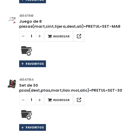
40547948
Juego de 8
piezas(mart,cint,tijera,dest,ali)»PRETUL»SET-MA8
INGRESAR
FAVORITOS
40547954
Set de 30
pzas(dest,ptas,mart,llav.mol,alic)»PRETUL»SET-30
INGRESAR
FAVORITOS