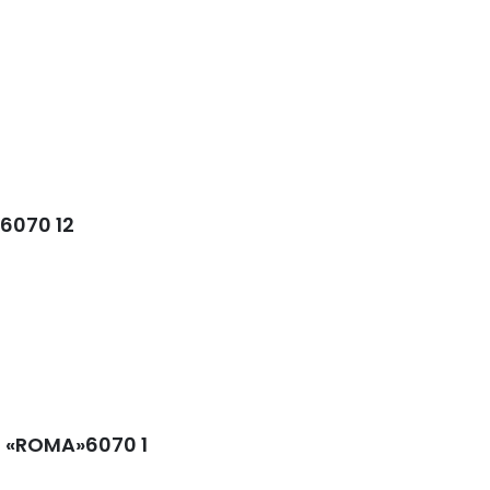
 6070 12
m «ROMA»6070 1