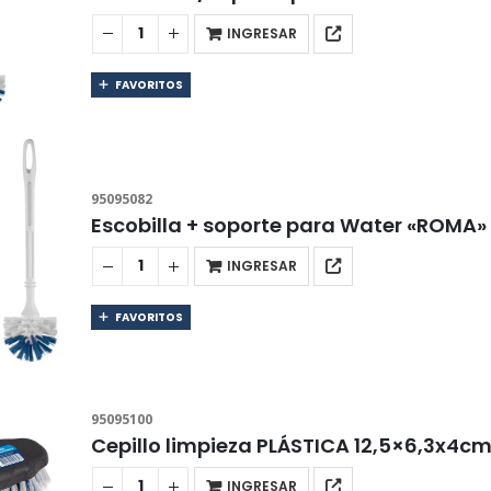
INGRESAR
FAVORITOS
95095082
Escobilla + soporte para Water «ROMA»
INGRESAR
FAVORITOS
95095100
Cepillo limpieza PLÁSTICA 12,5×6,3x4c
INGRESAR