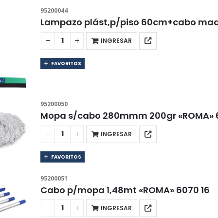
95200044
Lampazo plást,p/piso 60cm+cabo mad
INGRESAR
FAVORITOS
95200050
Mopa s/cabo 280mmm 200gr «ROMA» 6
INGRESAR
FAVORITOS
95200051
Cabo p/mopa 1,48mt «ROMA» 6070 16
INGRESAR