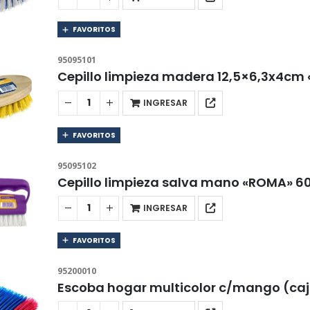
FAVORITOS
95095101
Cepillo limpieza madera 12,5×6,3x4cm
INGRESAR
FAVORITOS
95095102
Cepillo limpieza salva mano «ROMA» 6
INGRESAR
FAVORITOS
95200010
Escoba hogar multicolor c/mango (ca