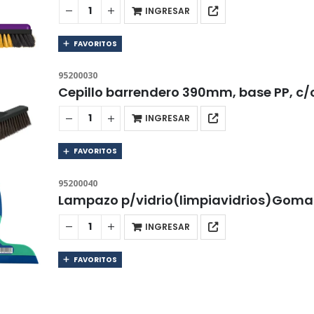
INGRESAR
FAVORITOS
95200030
Cepillo barrendero 390mm, base PP, c
INGRESAR
FAVORITOS
95200040
Lampazo p/vidrio(limpiavidrios)Gom
INGRESAR
FAVORITOS