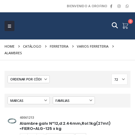
BIENVENIDO A OROFINO
0
HOME
CATÁLOGO
FERRETERIA
VARIOS FERRETERIA
ALAMBRES
40061213
Alambre galv Nº12,d:2.44mm,Rol:1kg(27mt)
«FIERO»ALG-125 x kg