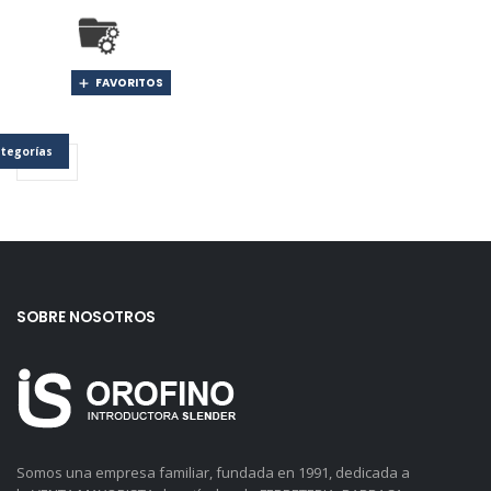
FAVORITOS
tegorías
SOBRE NOSOTROS
Somos una empresa familiar, fundada en 1991, dedicada a