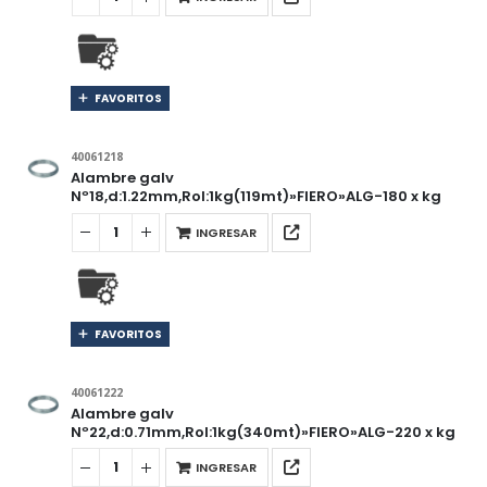
FAVORITOS
40061218
Alambre galv
Nº18,d:1.22mm,Rol:1kg(119mt)»FIERO»ALG-180 x kg
INGRESAR
FAVORITOS
40061222
Alambre galv
Nº22,d:0.71mm,Rol:1kg(340mt)»FIERO»ALG-220 x kg
INGRESAR