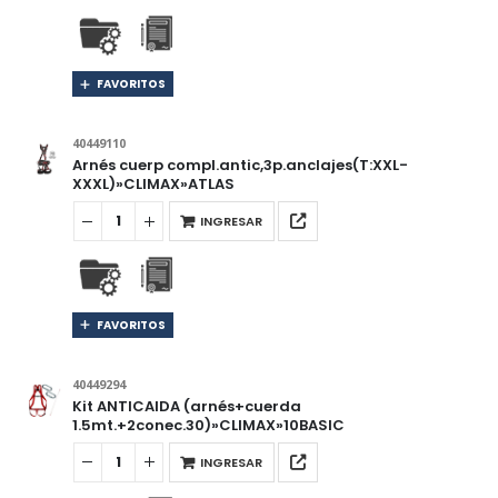
FAVORITOS
40449110
Arnés cuerp compl.antic,3p.anclajes(T:XXL-
XXXL)»CLIMAX»ATLAS
INGRESAR
FAVORITOS
40449294
Kit ANTICAIDA (arnés+cuerda
1.5mt.+2conec.30)»CLIMAX»10BASIC
INGRESAR