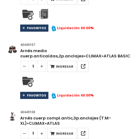
Liquidación 60.00%
FAVORITOS
40449107
Arnés medio
cuerp.anticaídas,2p.anclajes»CLIMAX»ATLAS BASIC
INGRESAR
Liquidación 60.00%
FAVORITOS
40449108
Arnés cuerp compl.antic,3p.anclajes (T:M-
XL)»CLIMAX»ATLAS
INGRESAR