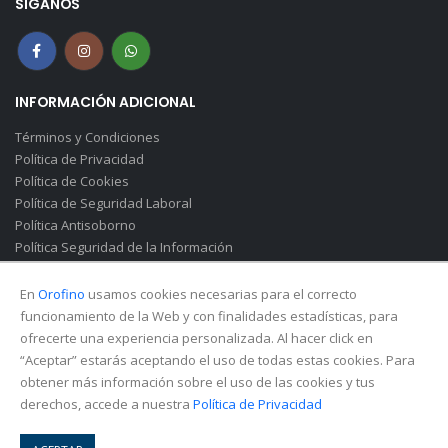
SÍGANOS
INFORMACIÓN ADICIONAL
Términos y Condiciones
Política de Privacidad
Política de Cookies
Política de Seguridad Laboral
Política Antisoborno
Política Seguridad de la Información
Canal de Denuncias(Soborno)
En
Orofino
usamos cookies necesarias para el correcto
funcionamiento de la Web y con finalidades estadísticas, para
ofrecerte una experiencia personalizada. Al hacer click en
“Aceptar” estarás aceptando el uso de todas estas cookies. Para
obtener más información sobre el uso de las cookies y tus
derechos, accede a nuestra
Política de Privacidad
© Copyright 2026. All Rights Reserved.