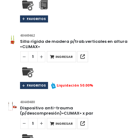
FAVORITOS
40449462
Silla rígida de madera p/trab.verticales en altura
«CLIMAX»
INGRESAR
Liquidación 50.00%
FAVORITOS
40449480
Dispositivo anti-trauma
(p/descompresión)»CLIMAX» x par
INGRESAR