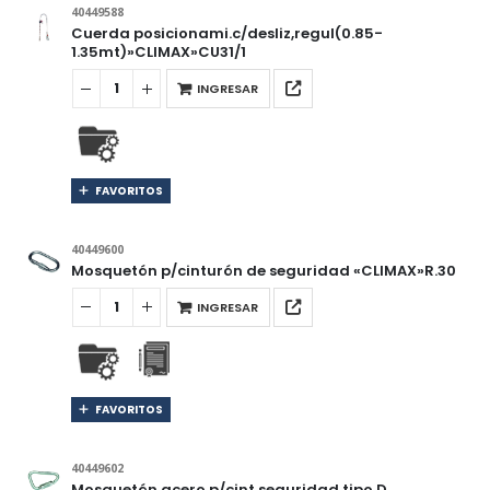
40449588
Cuerda posicionami.c/desliz,regul(0.85-
1.35mt)»CLIMAX»CU31/1
INGRESAR
FAVORITOS
40449600
Mosquetón p/cinturón de seguridad «CLIMAX»R.30
INGRESAR
FAVORITOS
40449602
Mosquetón acero p/cint.seguridad,tipo D