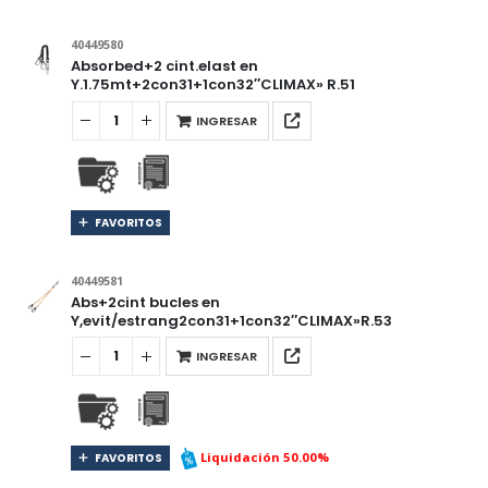
40449580
Absorbed+2 cint.elast en
Y.1.75mt+2con31+1con32″CLIMAX» R.51
INGRESAR
FAVORITOS
40449581
Abs+2cint bucles en
Y,evit/estrang2con31+1con32″CLIMAX»R.53
INGRESAR
Liquidación 50.00%
FAVORITOS