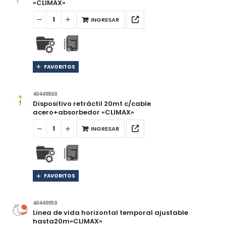
«CLIMAX»
INGRESAR
FAVORITOS
40449860
Dispositivo retráctil 20mt c/cable
acero+absorbedor «CLIMAX»
INGRESAR
FAVORITOS
40449950
Linea de vida horizontal temporal ajustable
hasta20m»CLIMAX»