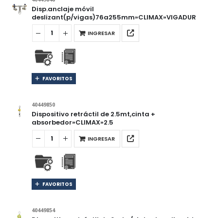
Disp.anclaje móvil
deslizant(p/vigas)76a255mm»CLIMAX»VIGADUR
INGRESAR
FAVORITOS
40449850
Dispositivo retráctil de 2.5mt,cinta +
absorbedor»CLIMAX»2.5
INGRESAR
FAVORITOS
40449854