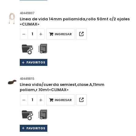
40449807
Linea de vida 14mm poliamida,rollo 50mt c/2 ojales
«CLIMAX»
INGRESAR
FAVORITOS
40449815
Línea vida/cuerda semiest,clase.A,11mm
poliam,r.10mt»CLIMAX»
INGRESAR
FAVORITOS