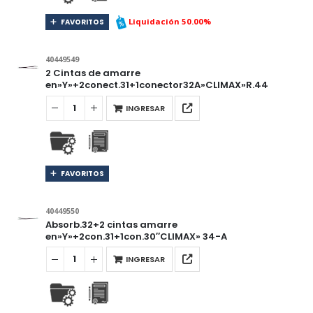
Liquidación 50.00%
FAVORITOS
40449549
2 Cintas de amarre
en»Y»+2conect.31+1conector32A»CLIMAX»R.44
INGRESAR
FAVORITOS
40449550
Absorb.32+2 cintas amarre
en»Y»+2con.31+1con.30″CLIMAX» 34-A
INGRESAR