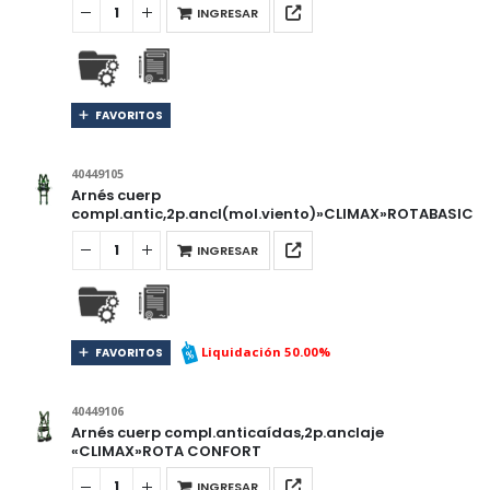
INGRESAR
FAVORITOS
40449105
Arnés cuerp
compl.antic,2p.ancl(mol.viento)»CLIMAX»ROTABASIC
INGRESAR
Liquidación 50.00%
FAVORITOS
40449106
Arnés cuerp compl.anticaídas,2p.anclaje
«CLIMAX»ROTA CONFORT
INGRESAR