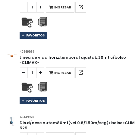
INGRESAR
FAVORITOS
40449954
Linea de vida horiz.temporal ajustab,20mt c/bolso
«CLIMAX»
INGRESAR
FAVORITOS
40449970
Dis.d/desc.autom80mt(vel.0.8/1.50m/seg)+bolso»CLI
525