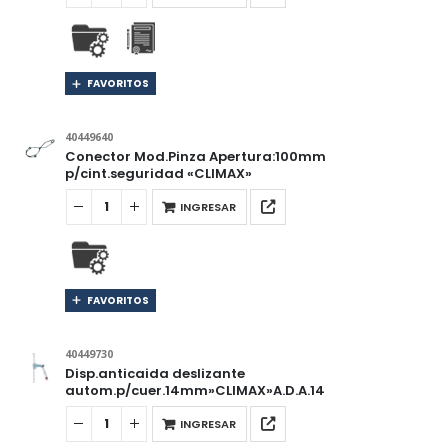
FAVORITOS
40449640
Conector Mod.Pinza Apertura:100mm
p/cint.seguridad «CLIMAX»
INGRESAR
FAVORITOS
40449730
Disp.anticaida deslizante
autom.p/cuer.14mm»CLIMAX»A.D.A.14
INGRESAR