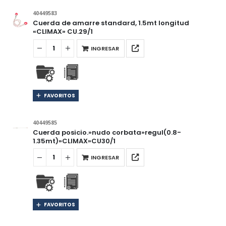
40449583
Cuerda de amarre standard, 1.5mt longitud
«CLIMAX» CU.29/1
INGRESAR
FAVORITOS
40449585
Cuerda posicio.»nudo corbata»regul(0.8-
1.35mt)»CLIMAX»CU30/1
INGRESAR
FAVORITOS