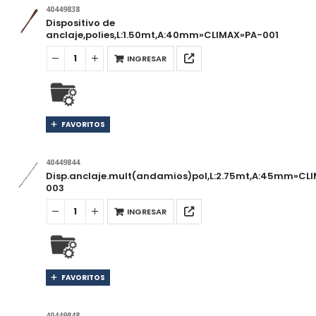
40449838
Dispositivo de
anclaje,polies,L:1.50mt,A:40mm»CLIMAX»PA-001
INGRESAR
FAVORITOS
40449844
Disp.anclaje.mult(andamios)pol,L:2.75mt,A:45mm»CL
003
INGRESAR
FAVORITOS
40449848