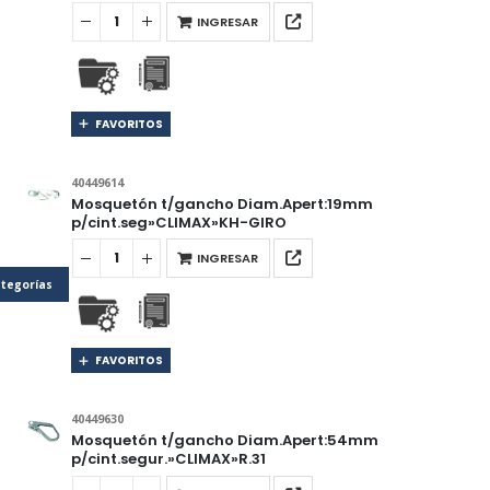
INGRESAR
FAVORITOS
40449614
Mosquetón t/gancho Diam.Apert:19mm
p/cint.seg»CLIMAX»KH-GIRO
INGRESAR
tegorías
FAVORITOS
40449630
Mosquetón t/gancho Diam.Apert:54mm
p/cint.segur.»CLIMAX»R.31