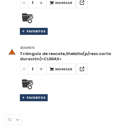
INGRESAR
FAVORITOS
40449976
Triángulo de rescate,3hebilla(p/resc.corta
duración)»CLIMAX»
INGRESAR
FAVORITOS