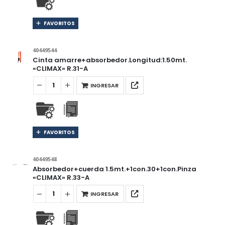
FAVORITOS
40449544
Cinta amarre+absorbedor.Longitud:1.50mt.
«CLIMAX» R.31-A
INGRESAR
FAVORITOS
40449548
Absorbedor+cuerda 1.5mt.+1con.30+1con.Pinza
«CLIMAX» R.33-A
INGRESAR