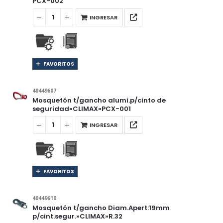
PCX-002
INGRESAR
FAVORITOS
40449607
Mosquetón t/gancho alumi.p/cinto de
seguridad»CLIMAX»PCX-001
INGRESAR
FAVORITOS
40449610
Mosquetón t/gancho Diam.Apert:19mm
p/cint.segur.»CLIMAX»R.32