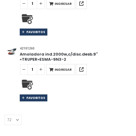
INGRESAR
FAVORITOS
42101260
Amoladora ind.2000w,c/disc.desb.9″
«TRUPER»ESMA-9N3-2
INGRESAR
FAVORITOS