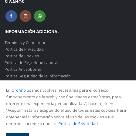
SÍGANOS
INFORMACIÓN ADICIONAL
Términos y Condiciones
Política de Privacidad
Política de Cookies
Política de Seguridad Laboral
Política Antisoborno
Política Seguridad de la Información
Canal de Denuncias(Soborno)
En
Orofino
usamos cookies necesarias para el correcto
funcionamiento de la Web y con finalidades estadísticas, para
ofrecerte una experiencia personalizada. Al hacer click en
“Aceptar” estarás aceptando el uso de todas estas cookies. Para
obtener más información sobre el uso de las cookies y tus
derechos, accede a nuestra
Política de Privacidad
© Copyright 2026. All Rights Reserved.