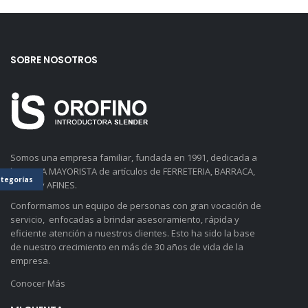
SOBRE NOSOTROS
Somos una empresa familiar, fundada en 1991, dedicada a
la VENTA MAYORISTA de artículos de FERRETERIA, BARRACA,
tegorías
BAZAR y AFINES.
Conformamos un equipo de personas con gran vocación de
servicio, enfocadas a brindar asesoramiento, rápida y
eficiente atención a nuestros clientes. Esto ha sido la base
de nuestro crecimiento en más de 30 años de vida de la
empresa.
Conocer Más