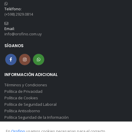
Teléfono:
(+598) 2929.0814
Email:
info@orofino.com.uy
SÍGANOS
INFORMACIÓN ADICIONAL
Términos y Condiciones
Política de Privacidad
Política de Cookies
Política de Seguridad Laboral
Política Antisoborno
Política Seguridad de la Información
Canal de Denuncias(Soborno)
En
Orofino
usamos cookies necesarias para el correcto