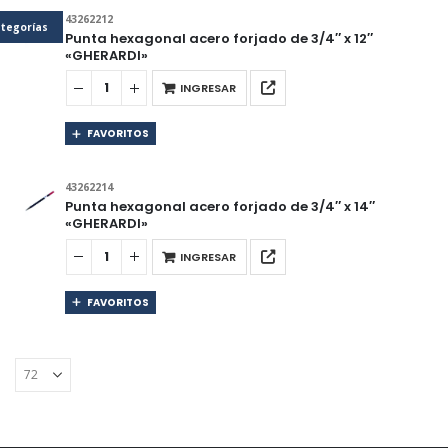
43262212
tegorías
Punta hexagonal acero forjado de 3/4″ x 12″
«GHERARDI»
INGRESAR
FAVORITOS
43262214
Punta hexagonal acero forjado de 3/4″ x 14″
«GHERARDI»
INGRESAR
FAVORITOS