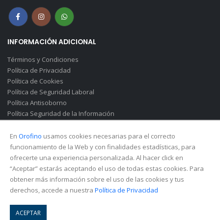
INFORMACIÓN ADICIONAL
Términos y Condiciones
Política de Privacidad
Política de Cookies
Política de Seguridad Laboral
Política Antisoborno
Política Seguridad de la Información
Canal de Denuncias(Soborno)
En
Orofino
usamos cookies necesarias para el correcto
funcionamiento de la Web y con finalidades estadísticas, para
ofrecerte una experiencia personalizada. Al hacer click en
“Aceptar” estarás aceptando el uso de todas estas cookies. Para
obtener más información sobre el uso de las cookies y tus
derechos, accede a nuestra
Política de Privacidad
© Copyright 2026. All Rights Reserved.
ACEPTAR