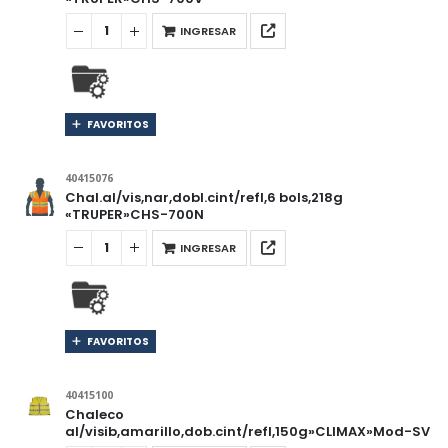
INGRESAR
FAVORITOS
40415076
Chal.al/vis,nar,dobl.cint/refl,6 bols,218g
«TRUPER»CHS-700N
INGRESAR
FAVORITOS
40415100
Chaleco
al/visib,amarillo,dob.cint/refl,150g»CLIMAX»Mod-SV