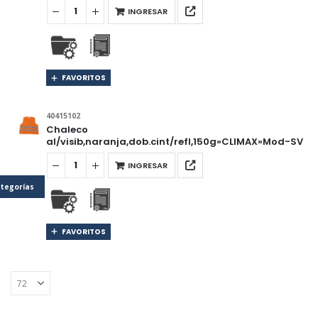
INGRESAR
FAVORITOS
40415102
Chaleco
al/visib,naranja,dob.cint/refl,150g»CLIMAX»Mod-SV
INGRESAR
tegorías
FAVORITOS