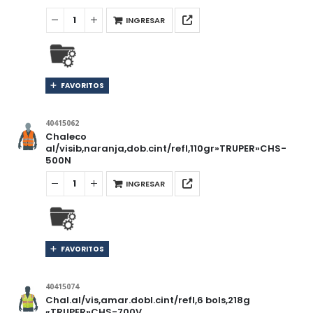
INGRESAR
FAVORITOS
40415062
Chaleco
al/visib,naranja,dob.cint/refl,110gr»TRUPER»CHS-
500N
INGRESAR
FAVORITOS
40415074
Chal.al/vis,amar.dobl.cint/refl,6 bols,218g
«TRUPER»CHS-700V