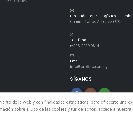
Direcciones
Dirección Centro Logístico "El Embr
Camino Carlos A. López 6925
Teléfono:
(+598) 2929.0814
Email:
info@orofino.com.uy
SÍGANOS
nto de la Web y con finalidades estadísticas, para ofrecerte una expe
mación sobre el uso de las cookies y tus derechos, accede a nuestra