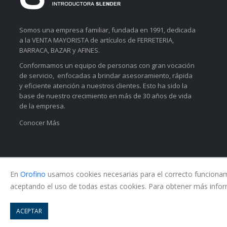
Somos una empresa familiar, fundada en 1991, dedicada
a la VENTA MAYORISTA de artículos de FERRETERIA,
BARRACA, BAZAR y AFINES.
Conformamos un equipo de personas con gran vocación
de servicio, enfocadas a brindar asesoramiento, rápida
y eficiente atención a nuestros clientes. Esto ha sido la
base de nuestro crecimiento en más de 30 años de vida
de la empresa.
Conocer Más
En
Orofino
usamos cookies necesarias para el correcto funcionamie
aceptando el uso de todas estas cookies. Para obtener más infor
© Copyright 2026. All Rights Reserved.
ACEPTAR