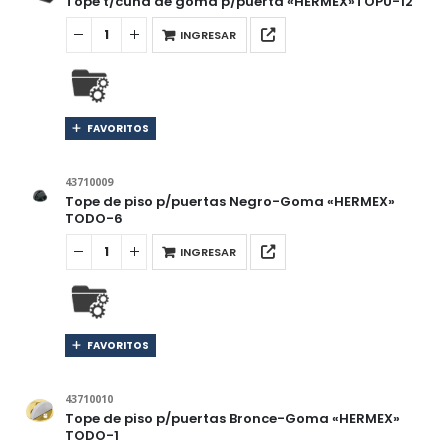
Tope t/cuña de goma p/puerta «HERMEX»TOPU-12
INGRESAR
FAVORITOS
43710009
Tope de piso p/puertas Negro-Goma «HERMEX»
TODO-6
INGRESAR
FAVORITOS
43710010
Tope de piso p/puertas Bronce-Goma «HERMEX»
TODO-1