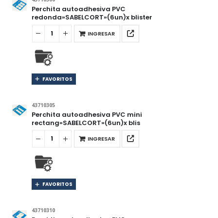
Perchita autoadhesiva PVC
redonda»SABELCORT»(6un)x blister
INGRESAR
FAVORITOS
43710305
Perchita autoadhesiva PVC mini
rectang»SABELCORT»(6un)x blis
INGRESAR
FAVORITOS
43710310