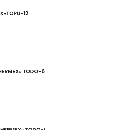
EX»TOPU-12
«HERMEX» TODO-6
 «HERMEX» TODO-1