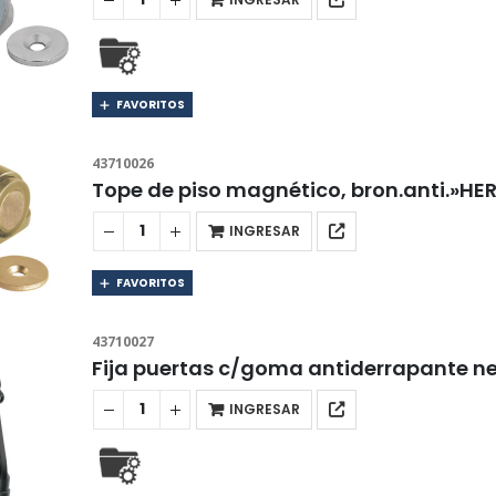
FAVORITOS
43710026
Tope de piso magnético, bron.anti.»H
INGRESAR
FAVORITOS
43710027
Fija puertas c/goma antiderrapante 
INGRESAR