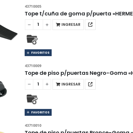
43710005
Tope t/cuña de goma p/puerta «HERM
INGRESAR
FAVORITOS
43710009
Tope de piso p/puertas Negro-Goma 
INGRESAR
FAVORITOS
43710010
Tope de piso p/puertas Bronce-Goma