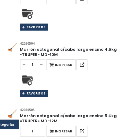
FAVORITOS
42050504
Marrón octogonal c/cabo largo encino 4.5kg
«TRUPER» MD-10M
INGRESAR
FAVORITOS
42050505
Marrón octogonal c/cabo largo encino 5.4kg
«TRUPER» MD-12M
tegorías
INGRESAR