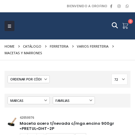
BIENVENIDO A OROFINO
0
HOME
CATÁLOGO
FERRETERIA
VARIOS FERRETERIA
MACETAS Y MARRONES
42050076
Maceta acero t/nevada c/mgo.encino 900gr
«PRETUL»DHT-2P