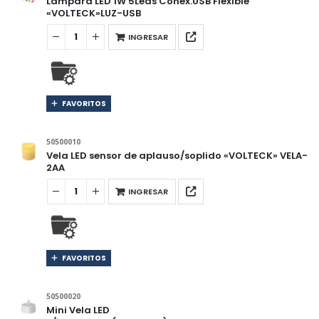
Lámpara LED 1W 5Leds Conex.USB Flexible
«VOLTECK»LUZ-USB
INGRESAR
FAVORITOS
50500010
Vela LED sensor de aplauso/soplido «VOLTECK» VELA-
2AA
INGRESAR
FAVORITOS
50500020
Mini Vela LED