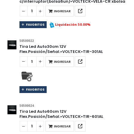
c/interruptor(bolsa6un)»VOLTECK»VELA-CR xbolsa
INGRESAR
Liquidación 50.00%
FAVORITOS
50500022
Tira Led Auto30cm 12V
Flex.Posición/Señal.»VOLTECK»TIR-301AL
INGRESAR
FAVORITOS
50500024
Tira Led Auto60cm 12V
Flex.Posición/Señal.»VOLTECK»TIR-601AL
INGRESAR