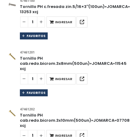
47461180
Tornillo PH c.fresada zin.5/16×3″(100un)»JOMARCA»
13253 xcj
INGRESAR
FAVORITOS
47461201
Tornillo PH
cab.redo.bicrom.3x8mm(500un)»JOMARCA»11545
xcj
INGRESAR
FAVORITOS
47461202
Tornillo PH
cab.redo.bicrom.3x10mm(500un)»JOMARCA»07708
xcj
INGRESAR