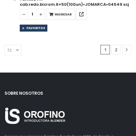
cab.redo.bicrom.6×50(100un)»JOMARCA»04549 xcj
INGRESAR
FAVORITOS
1
2
SOBRE NOSOTROS