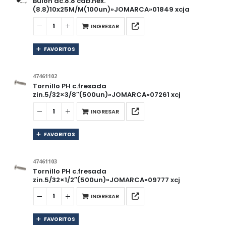
Bulon ac.8.8 cab.hex.
(8.8)10x25M/M(100un)»JOMARCA»01849 xcja
INGRESAR
FAVORITOS
47461102
Tornillo PH c.fresada
zin.5/32×3/8″(500un)»JOMARCA»07261 xcj
INGRESAR
FAVORITOS
47461103
Tornillo PH c.fresada
zin.5/32×1/2″(500un)»JOMARCA»09777 xcj
INGRESAR
FAVORITOS