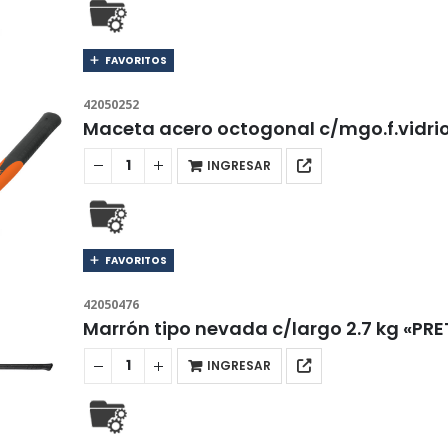
FAVORITOS
42050252
Maceta acero octogonal c/mgo.f.vidri
INGRESAR
FAVORITOS
42050476
Marrón tipo nevada c/largo 2.7 kg «P
INGRESAR