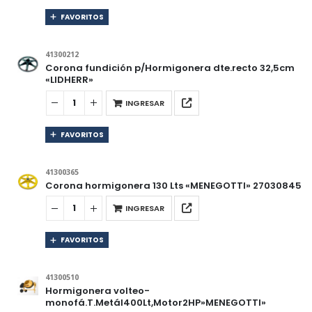
FAVORITOS
41300212
Corona fundición p/Hormigonera dte.recto 32,5cm
«LIDHERR»
INGRESAR
FAVORITOS
41300365
Corona hormigonera 130 Lts «MENEGOTTI» 27030845
INGRESAR
FAVORITOS
41300510
Hormigonera volteo-
monofá.T.Metál400Lt,Motor2HP»MENEGOTTI»