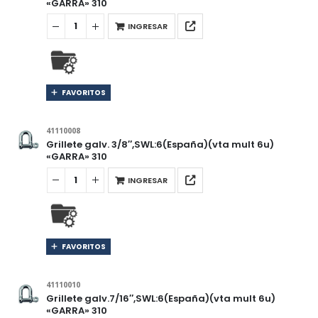
«GARRA» 310
INGRESAR
FAVORITOS
41110008
Grillete galv. 3/8″,SWL:6(España)(vta mult 6u)
«GARRA» 310
INGRESAR
FAVORITOS
41110010
Grillete galv.7/16″,SWL:6(España)(vta mult 6u)
«GARRA» 310