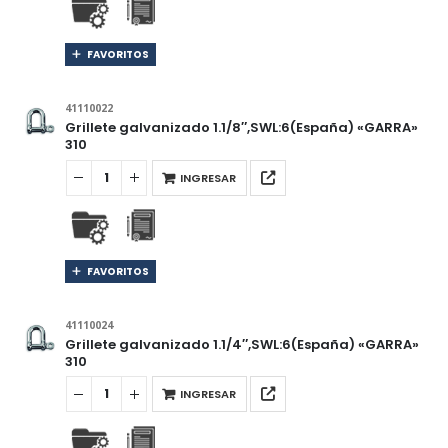
FAVORITOS
41110022
Grillete galvanizado 1.1/8″,SWL:6(España) «GARRA»
310
INGRESAR
FAVORITOS
41110024
Grillete galvanizado 1.1/4″,SWL:6(España) «GARRA»
310
INGRESAR