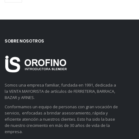
SOBRE NOSOTROS
Somos una empresa familiar, fundada en 1991, dedicada a
la VENTA MAYORISTA de artículos de FERRETERIA, BARRACA,
BAZAR y AFINES.
Conformamos un equipo de personas con gran vocación de
servicio, enfocadas a brindar asesoramiento, rápida y
eficiente atención a nuestros clientes. Esto ha sido la base
de nuestro crecimiento en más de 30 años de vida de la
empresa.