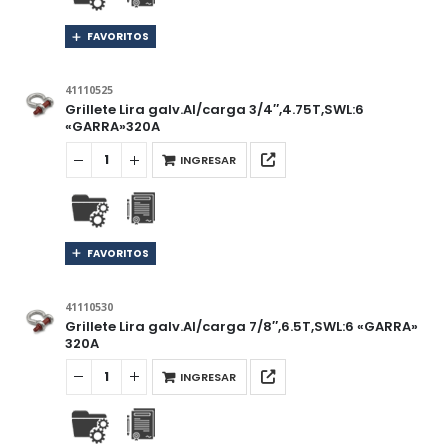
FAVORITOS
41110525
Grillete Lira galv.Al/carga 3/4″,4.75T,SWL:6
«GARRA»320A
INGRESAR
FAVORITOS
41110530
Grillete Lira galv.Al/carga 7/8″,6.5T,SWL:6 «GARRA»
320A
INGRESAR