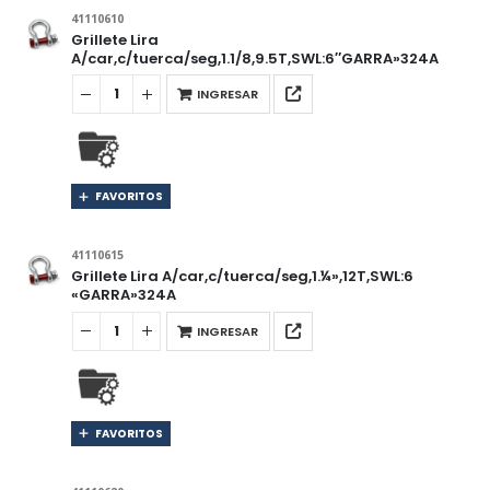
41110610
Grillete Lira
A/car,c/tuerca/seg,1.1/8,9.5T,SWL:6″GARRA»324A
INGRESAR
FAVORITOS
41110615
Grillete Lira A/car,c/tuerca/seg,1.¼»,12T,SWL:6
«GARRA»324A
INGRESAR
FAVORITOS