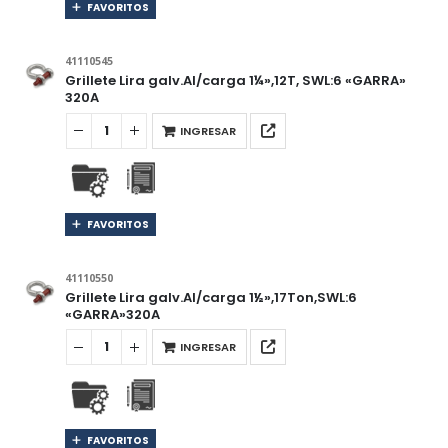
FAVORITOS
41110545
Grillete Lira galv.Al/carga 1¼»,12T, SWL:6 «GARRA»
320A
INGRESAR
FAVORITOS
41110550
Grillete Lira galv.Al/carga 1½»,17Ton,SWL:6
«GARRA»320A
INGRESAR
FAVORITOS