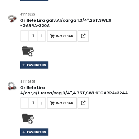
41110555
Grillete Lira galv.Al/carga 1.3/4″,25T,SWL:6
«GARRA»320A
INGRESAR
FAVORITOS
41110595
Grillete Lira
A/car,c/tuerca/seg,3/4″,4.75T,SWL:6″GARRA»324A
INGRESAR
FAVORITOS