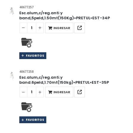
40677257
Esc.alum,c/reg.anti y
band,5peld,1.50mt(150Kg)»PRETUL»EST-34P
INGRESAR
FAVORITOS
40677258
Esc.alum,c/reg.anti.y
band.6peld,1.70mt(150kg)»PRETUL»EST-35P
INGRESAR
FAVORITOS