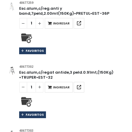
40677259
Esc.alum,c/reg.anti y
band,7peld,2.00mt(150Kg)»PRETUL»EST-36P
INGRESAR
FAVORITOS
40677302
Esc.alum,c/regat antide,3 peld.0.91mt,(150Kg)
«TRUPER»EST-32
INGRESAR
FAVORITOS
40677303