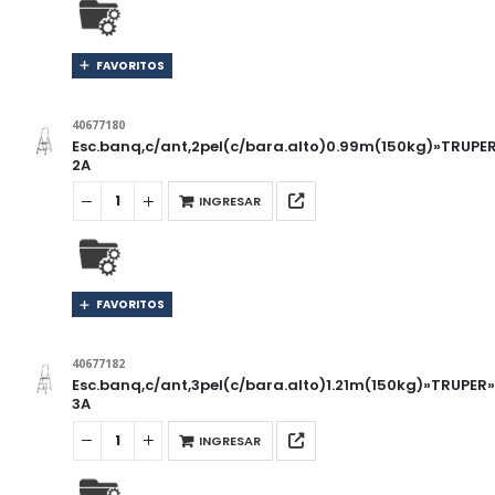
FAVORITOS
40677180
Esc.banq,c/ant,2pel(c/bara.alto)0.99m(150kg)»TRUPE
2A
INGRESAR
FAVORITOS
40677182
Esc.banq,c/ant,3pel(c/bara.alto)1.21m(150kg)»TRUPER
3A
INGRESAR