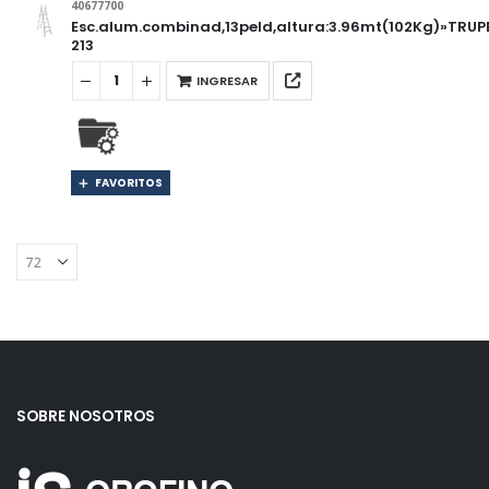
40677700
Esc.alum.combinad,13peld,altura:3.96mt(102Kg)»TRU
213
INGRESAR
FAVORITOS
SOBRE NOSOTROS