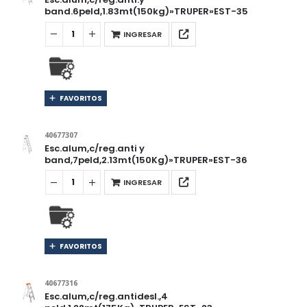
band.6peld,1.83mt(150kg)»TRUPER»EST-35
INGRESAR
FAVORITOS
40677307
Esc.alum,c/reg.anti y
band,7peld,2.13mt(150Kg)»TRUPER»EST-36
INGRESAR
FAVORITOS
40677316
Esc.alum,c/reg.antidesl.,4