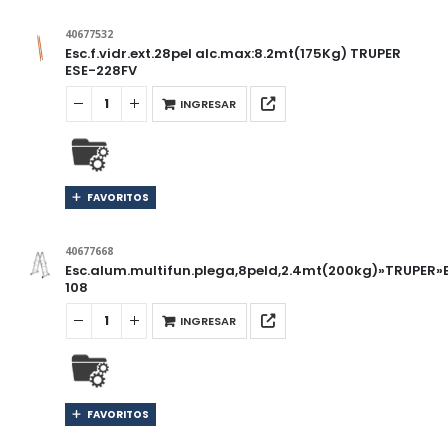
40677532
Esc.f.vidr.ext.28pel alc.max:8.2mt(175Kg) TRUPER
ESE-228FV
INGRESAR
FAVORITOS
40677668
Esc.alum.multifun.plega,8peld,2.4mt(200kg)»TRUPER
108
INGRESAR
FAVORITOS