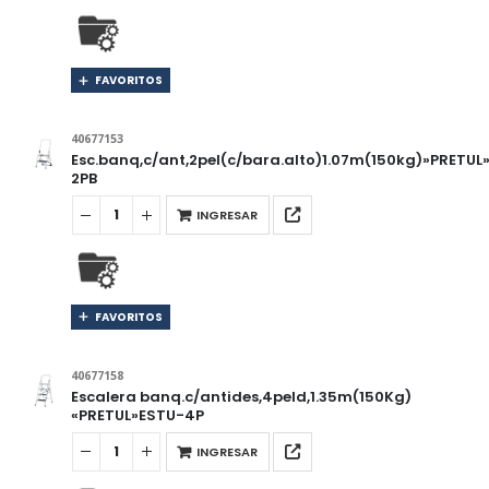
FAVORITOS
40677153
Esc.banq,c/ant,2pel(c/bara.alto)1.07m(150kg)»PRETUL
2PB
INGRESAR
FAVORITOS
40677158
Escalera banq.c/antides,4peld,1.35m(150Kg)
«PRETUL»ESTU-4P
INGRESAR