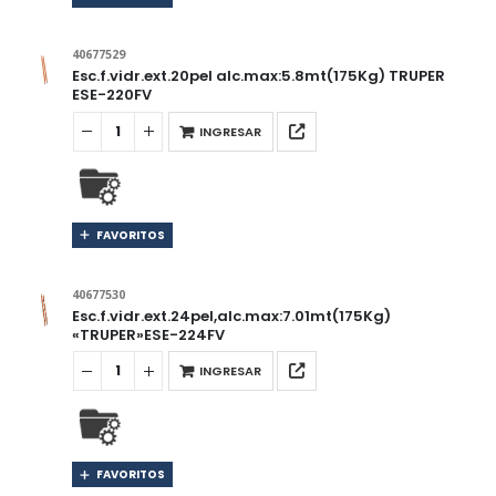
40677529
Esc.f.vidr.ext.20pel alc.max:5.8mt(175Kg) TRUPER
ESE-220FV
INGRESAR
FAVORITOS
40677530
Esc.f.vidr.ext.24pel,alc.max:7.01mt(175Kg)
«TRUPER»ESE-224FV
INGRESAR
FAVORITOS