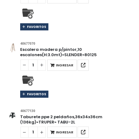
FAVORITOS
40677070
Escalera madera p/pintor,10
escalones(H:3.0mt)»SLENDER»80125
INGRESAR
FAVORITOS
40677130
Taburete ppe 2 peldaños,36x34x36cm
(136kg)»TRUPER» TABU-2L
INGRESAR