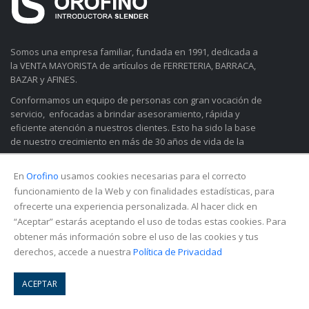
Somos una empresa familiar, fundada en 1991, dedicada a
la VENTA MAYORISTA de artículos de FERRETERIA, BARRACA,
BAZAR y AFINES.
Conformamos un equipo de personas con gran vocación de
servicio, enfocadas a brindar asesoramiento, rápida y
eficiente atención a nuestros clientes. Esto ha sido la base
de nuestro crecimiento en más de 30 años de vida de la
empresa.
En
Orofino
usamos cookies necesarias para el correcto
Conocer Más
funcionamiento de la Web y con finalidades estadísticas, para
MI CUENTA
ofrecerte una experiencia personalizada. Al hacer click en
“Aceptar” estarás aceptando el uso de todas estas cookies. Para
Estado de Cuenta
obtener más información sobre el uso de las cookies y tus
Detalles
derechos, accede a nuestra
Política de Privacidad
Direcciones
ACEPTAR
CONTÁCTENOS