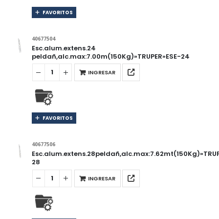
FAVORITOS
40677504
Esc.alum.extens.24
peldañ,alc.max:7.00m(150Kg)»TRUPER»ESE-24
INGRESAR
FAVORITOS
40677506
Esc.alum.extens.28peldañ,alc.max:7.62mt(150Kg)»TRU
28
INGRESAR