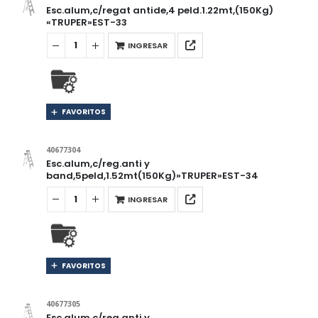
Esc.alum,c/regat antide,4 peld.1.22mt,(150Kg)
«TRUPER»EST-33
INGRESAR
FAVORITOS
40677304
Esc.alum,c/reg.anti y
band,5peld,1.52mt(150Kg)»TRUPER»EST-34
INGRESAR
FAVORITOS
40677305
Esc.alum,c/reg.anti.y