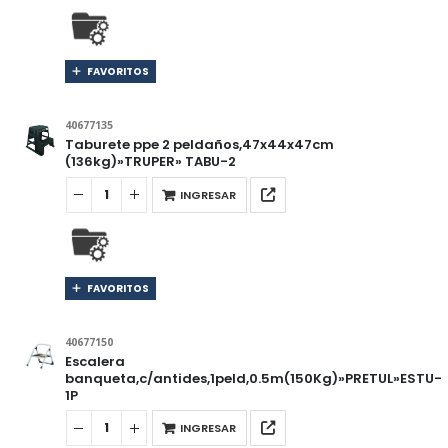
FAVORITOS
40677135
Taburete ppe 2 peldaños,47x44x47cm
(136kg)»TRUPER» TABU-2
INGRESAR
FAVORITOS
40677150
Escalera
banqueta,c/antides,1peld,0.5m(150Kg)»PRETUL»ESTU-
1P
INGRESAR