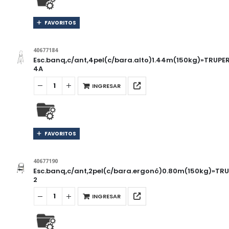
FAVORITOS
40677184
Esc.banq,c/ant,4pel(c/bara.alto)1.44m(150kg)»TRUPE
4A
INGRESAR
FAVORITOS
40677190
Esc.banq,c/ant,2pel(c/bara.ergonó)0.80m(150kg)»TR
2
INGRESAR