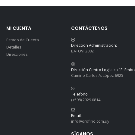
MI CUENTA
CONTÁCTENOS
Estado de Cuenta
Dirección Administración:
Detalles
BATOVI 2082
Direcciones
Dirección Centro Logístico "El Embr
Camino Carlos A. López 6925
Teléfono:
(+598) 2929.0814
Email:
info@orofino.com.uy
SÍGANOS