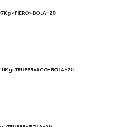
907Kg «FIERO» BOLA-20
p:910Kg»TRUPER»ACO-BOLA-20
Kg «TRUPER» BOLA-35