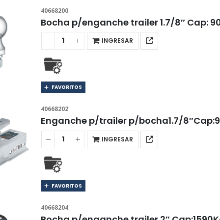
40668200
Bocha p/enganche trailer 1.7/8″ Cap: 
INGRESAR
FAVORITOS
40668202
Enganche p/trailer p/bocha1.7/8″Ca
INGRESAR
FAVORITOS
40668204
Bocha p/enganche trailer 2″ Cap:1590