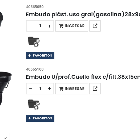
40665050
Embudo plást. uso gral(gasolina)28
INGRESAR
FAVORITOS
40665100
Embudo U/prof.Cuello flex c/filt.38x
INGRESAR
FAVORITOS