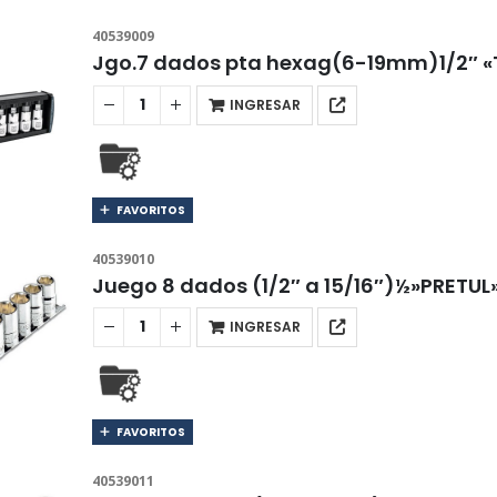
40539009
Jgo.7 dados pta hexag(6-19mm)1/2″ 
INGRESAR
FAVORITOS
40539010
Juego 8 dados (1/2″ a 15/16″)½»PRETU
INGRESAR
FAVORITOS
40539011