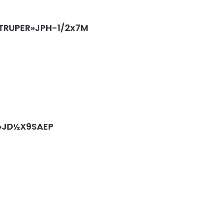
«TRUPER»JPH-1/2x7M
L»JD½X9SAEP