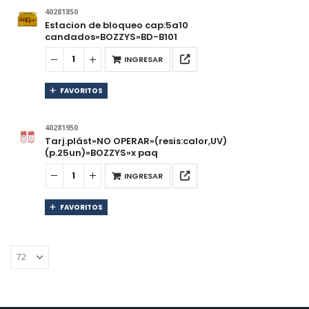
40281850
Estacion de bloqueo cap:5a10
candados»BOZZYS»BD-B101
INGRESAR
FAVORITOS
40281950
Tarj.plást»NO OPERAR»(resis:calor,UV)
(p.25un)»BOZZYS»x paq
INGRESAR
FAVORITOS