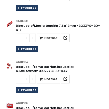
FAVORITOS
40281380
Bloqueo p/Media tensión 7.5a12mm «BOZZYS» BD-
D17
INGRESAR
FAVORITOS
40281384
Bloqueo P/toma corrien.industrial
6.5×6.5x12cm»BOZZYS»BD-D42
INGRESAR
FAVORITOS
40281390
Bloqueo P/toma corrien.industrial