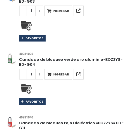
BD-G03
INGRESAR
FAVORITOS
40281026
Candado de bloqueo verde aro aluminio»BOZZYS»
BD-G04
INGRESAR
FAVORITOS
40281040
Candado de bloqueo rojo Dieléctrico «BOZZYS» BD-
G11