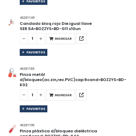
FAVORITOS
40281149
Candado bloq.rojo Die.igual llave
SER.5A»BOZZYS»BD-G11 x10un
INGRESAR
FAVORITOS
40281180
Pinza metál
d/bloqueo(ac.zin,rec.PVC)cap:6cand»BOZZYS»BD-
K02
INGRESAR
FAVORITOS
40281190
Pinza plástica d/bloqueo dieléctrica