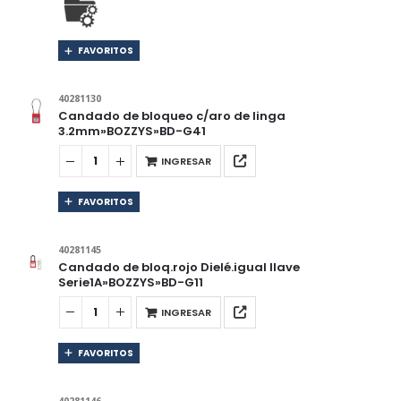
FAVORITOS
40281130
Candado de bloqueo c/aro de linga
3.2mm»BOZZYS»BD-G41
INGRESAR
FAVORITOS
40281145
Candado de bloq.rojo Dielé.igual llave
Serie1A»BOZZYS»BD-G11
INGRESAR
FAVORITOS
40281146