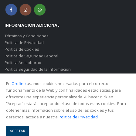
INFORMACIÓN ADICIONAL
Términos y Condiciones
Política de Privacidad
Política de Cookies
Política de Seguridad Laboral
Política Antisoborno
Política Seguridad de la Información
Canal de Denuncias(Soborno)
En
Orofino
usamos cookies necesarias para el correcto
funcionamiento de la Web y con finalidades estadísticas, para
ofrecerte una experiencia personalizada. Al hacer click en
“Aceptar” estarás aceptando el uso de todas estas cookies. Para
obtener más información sobre el uso de las cookies y tus
derechos, accede a nuestra
Política de Privacidad
© Copyright 2026. All Rights Reserved.
ACEPTAR