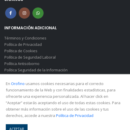
INFORMACIÓN ADICIONAL
Términos y Condiciones
Política de Privacidad
Política de Cookies
Política de Seguridad Laboral
Política Antisoborno
Política Seguridad de la Información
Canal de Denuncias(Soborno)
En
Orofino
usamos cookies necesarias para el correcto
funcionamiento de la Web y con finalidades estadísticas, para
ofrecerte una experiencia personalizada. Al hacer click en
“Aceptar” estarás aceptando el uso de todas estas cookies. Para
obtener más información sobre el uso de las cookies y tus
derechos, accede a nuestra
Política de Privacidad
© Copyright 2026. All Rights Reserved.
ACEPTAR