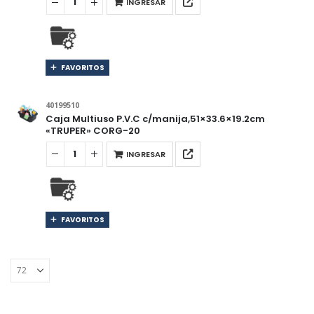
INGRESAR
FAVORITOS
40199510
Caja Multiuso P.V.C c/manija,51×33.6×19.2cm
«TRUPER» CORG-20
INGRESAR
FAVORITOS