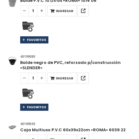
Balde P.V.C 10 Litros «ROMA» 1014 06
INGRESAR
FAVORITOS
40199080
Balde negro de PVC, reforzado p/construcción
«SLENDER»
INGRESAR
FAVORITOS
40199500
Caja Multiuso P.V.C 60x39x22cm «ROMA» 6039 22