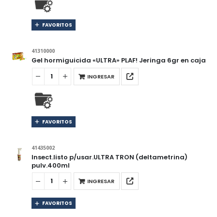
FAVORITOS
41310000
Gel hormiguicida «ULTRA» PLAF! Jeringa 6gr en caja
INGRESAR
FAVORITOS
41435002
Insect.listo p/usar.ULTRA TRON (deltametrina)
pulv.400ml
INGRESAR
FAVORITOS