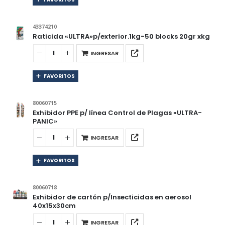
43374210
Raticida «ULTRA»p/exterior.1kg-50 blocks 20gr xkg
INGRESAR
FAVORITOS
80060715
Exhibidor PPE p/ línea Control de Plagas «ULTRA-
PANIC»
INGRESAR
FAVORITOS
80060718
Exhibidor de cartón p/Insecticidas en aerosol
40x15x30cm
INGRESAR