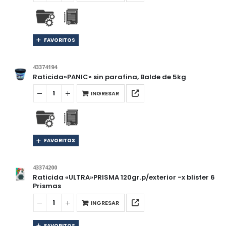
FAVORITOS
43374194
Raticida»PANIC» sin parafina, Balde de 5kg
INGRESAR
FAVORITOS
43374200
Raticida «ULTRA»PRISMA 120gr.p/exterior -x blister 6
Prismas
INGRESAR
FAVORITOS