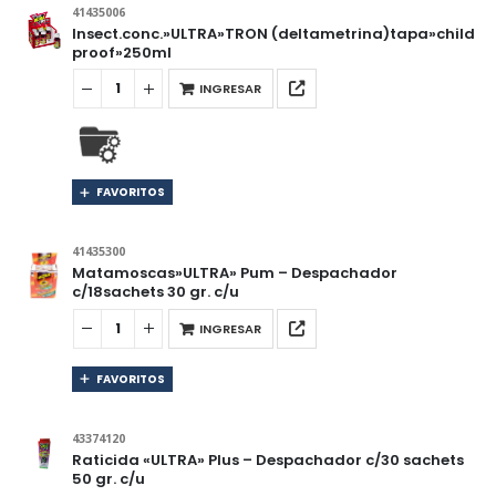
41435006
Insect.conc.»ULTRA»TRON (deltametrina)tapa»child
proof»250ml
INGRESAR
FAVORITOS
41435300
Matamoscas»ULTRA» Pum – Despachador
c/18sachets 30 gr. c/u
INGRESAR
FAVORITOS
43374120
Raticida «ULTRA» Plus – Despachador c/30 sachets
50 gr. c/u