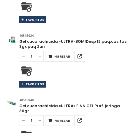
FAVORITOS
40515024
Gel cucarachicida «ULTRA»BOM!Desp 12 paq,casitas
3gx paq 2un
INGRESAR
FAVORITOS
40515048
Gel cucarachicida «ULTRA» FINN GEL Prof. jeringa
30gr
INGRESAR