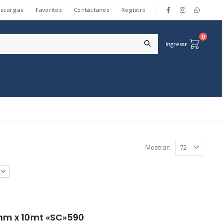
scargas
Favoritos
Contáctanos
Registro
|
0
Ingresar
Mostrar:
mm x 10mt «SC»590