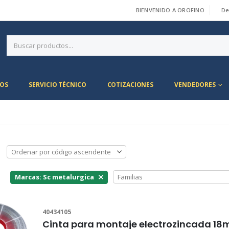
BIENVENIDO A OROFINO
De
|
OS
SERVICIO TÉCNICO
COTIZACIONES
VENDEDORES
Marcas: Sc metalurgica
40434105
Cinta para montaje electrozincada 18