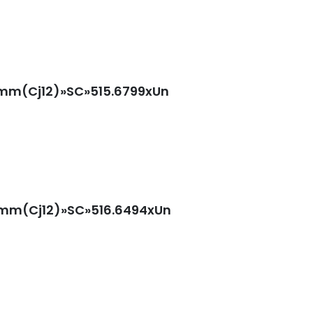
4mm(Cj12)»SC»515.6799xUn
4mm(Cj12)»SC»516.6494xUn