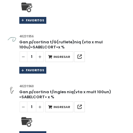
FAVORITOS
40231956
Gan.p/cortina t/G(ruflete)niq (vta x mul
100u)»SABELCORT»x %
INGRESAR
FAVORITOS
40231960
Gan.p/cortina t/ingles niq(vta x mult 100un)
«SABELCORT» x %
INGRESAR