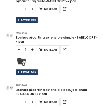
p/barr.curv/recto»SABELCORT»x par
INGRESAR
FAVORITOS
40230460
Bochas p/cortina extensible simple «SABELCORT»
x’par
INGRESAR
FAVORITOS
40230462
Bochas p/cortina extensible de lujo blanca
«SABELCORT» x’par
INGRESAR