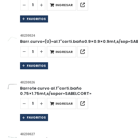
INGRESAR
FAVORITOS
40230024
Barr.curvo»(U)»al.1″corti.baño0.9×0.9×0.9mt,s/sop»S
INGRESAR
FAVORITOS
40230026
Barrote curvo al.1″corti.baño
0.75×1.75mt,s/sopor»SABELCORT»
INGRESAR
FAVORITOS
40230027