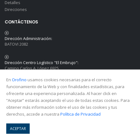
Detalles
Direcciones
CONTÁCTENOS
Dirección Administración:
BATOVI 2082
Dirección Centro Logístico "El Embrujo":
Camino Carlos A. López 6925
En
Orofino
usamos cookies necesarias para el correcto
Teléfono:
funcionamiento de la Web y con finalidades estadísticas, para
(+598) 2929.0814
ofrecerte una experiencia personalizada. Al hacer click en
“Aceptar” estarás aceptando el uso de todas estas cookies. Para
obtener más información sobre el uso de las cookies y tus
Email:
info@orofino.com.uy
derechos, accede a nuestra
Política de Privacidad
SÍGANOS
ACEPTAR