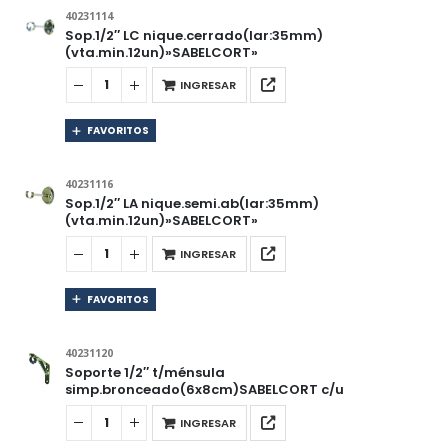
40231114
Sop.1/2″ LC nique.cerrado(lar:35mm)
(vta.min.12un)»SABELCORT»
INGRESAR
FAVORITOS
40231116
Sop.1/2″ LA nique.semi.ab(lar:35mm)
(vta.min.12un)»SABELCORT»
INGRESAR
FAVORITOS
40231120
Soporte 1/2″ t/ménsula
simp.bronceado(6x8cm)SABELCORT c/u
INGRESAR