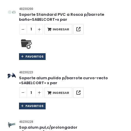
40230200
Soporte Standard PVC a Rosca p/barrote
baño»SABELCORT»x par
INGRESAR
FAVORITOS
40230223
Soporte alum.pulido p/barrote curvo-recto
«SABELCORT» x par
INGRESAR
FAVORITOS
40230228
Sop.alum.pul,c/prolongador