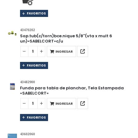
FAVORITOS
43470202
Sop.tub(c/torn)bce.nique 5/8″(vta x mult 6
un)»SABELCORT»c/u
INGRESAR
FAVORITOS
43482900
Funda para tabla de planchar, Tela Estampada
«SABELCORT»
INGRESAR
FAVORITOS
43602060