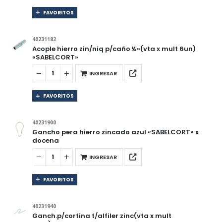
FAVORITOS
40231182
Acople hierro zin/niq p/caño ½»(vta x mult 6un)
«SABELCORT»
INGRESAR
FAVORITOS
40231900
Gancho pera hierro zincado azul «SABELCORT» x
docena
INGRESAR
FAVORITOS
40231940
Ganch.p/cortina t/alfiler zinc(vta x mult