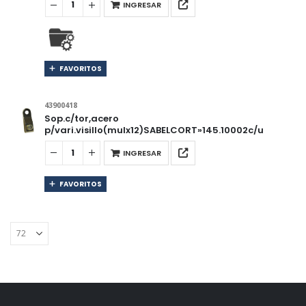
INGRESAR
FAVORITOS
43900418
Sop.c/tor,acero
p/vari.visillo(mulx12)SABELCORT»145.10002c/u
INGRESAR
FAVORITOS