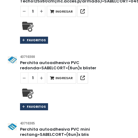
Techo125x60cm(Inc.acces.p/armado)»SABELCORT»04
INGRESAR
FAVORITOS
43710300
Perchita autoadhesiva PVC
redonda»SABELCORT»(6un)x blister
INGRESAR
FAVORITOS
43710305
Perchita autoadhesiva PVC mini
rectang»SABELCORT»(6un)x blis