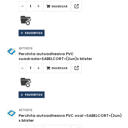
INGRESAR
FAVORITOS
43710310
Perchita autoadhesiva PVC
cuadrada»SABELCORT»(2un)x blister
INGRESAR
FAVORITOS
43710315
Perchita autoadhesiva PVC oval «SABELCORT»(2un)
x blister