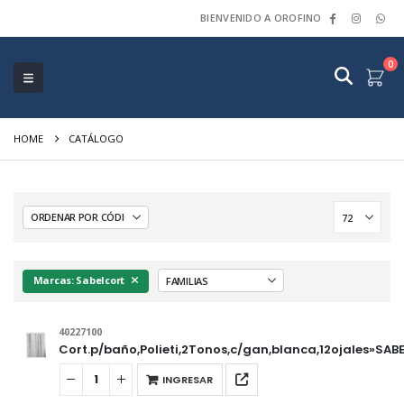
BIENVENIDO A OROFINO
0
HOME
CATÁLOGO
Marcas: Sabelcort
40227100
Cort.p/baño,Polieti,2Tonos,c/gan,blanca,12ojales»SA
INGRESAR