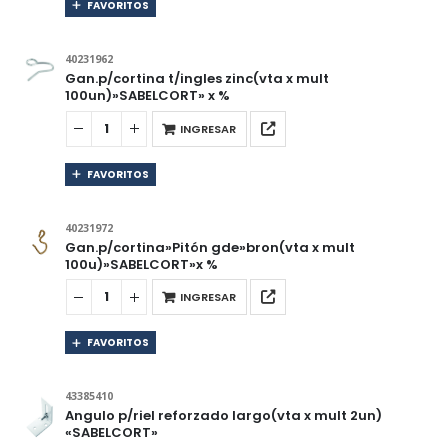
FAVORITOS
40231962
Gan.p/cortina t/ingles zinc(vta x mult
100un)»SABELCORT» x %
INGRESAR
FAVORITOS
40231972
Gan.p/cortina»Pitón gde»bron(vta x mult
100u)»SABELCORT»x %
INGRESAR
FAVORITOS
43385410
Angulo p/riel reforzado largo(vta x mult 2un)
«SABELCORT»