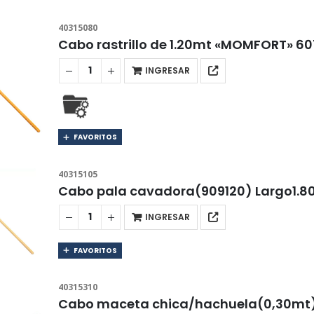
40315080
Cabo rastrillo de 1.20mt «MOMFORT» 6
INGRESAR
FAVORITOS
40315105
Cabo pala cavadora(909120) Largo1.
INGRESAR
FAVORITOS
40315310
Cabo maceta chica/hachuela(0,30