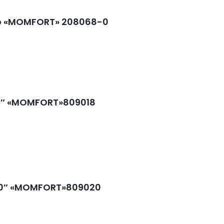
do «MOMFORT» 208068-0
×8″ «MOMFORT»809018
×10″ «MOMFORT»809020