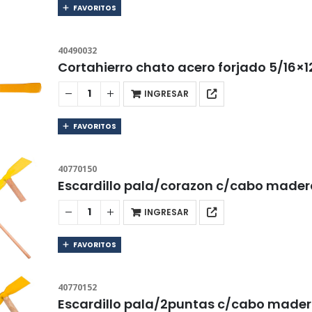
FAVORITOS
40490032
Cortahierro chato acero forjado 5/16
INGRESAR
FAVORITOS
40770150
Escardillo pala/corazon c/cabo mad
INGRESAR
FAVORITOS
40770152
Escardillo pala/2puntas c/cabo mad