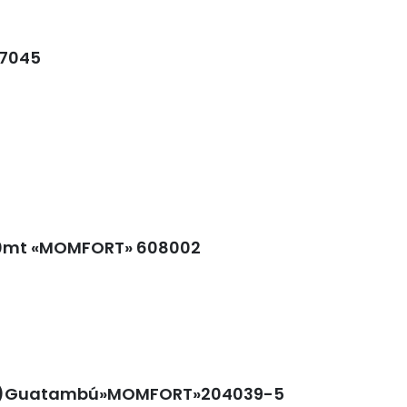
07045
80mt «MOMFORT» 608002
mt)Guatambú»MOMFORT»204039-5