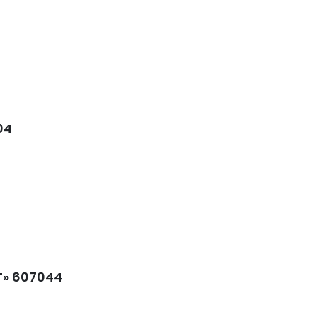
04
T» 607044