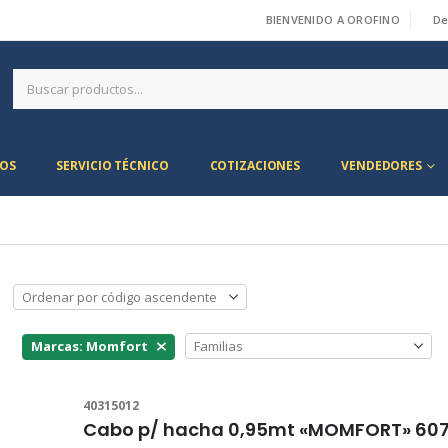
BIENVENIDO A OROFINO
De
|
OS
SERVICIO TÉCNICO
COTIZACIONES
VENDEDORES
Marcas: Momfort
40315012
Cabo p/ hacha 0,95mt «MOMFORT» 607