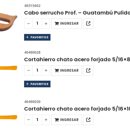
40315602
Cabo serrucho Prof. – Guatambú Puli
INGRESAR
FAVORITOS
40490028
Cortahierro chato acero forjado 5/16
INGRESAR
FAVORITOS
40490030
Cortahierro chato acero forjado 5/16
INGRESAR