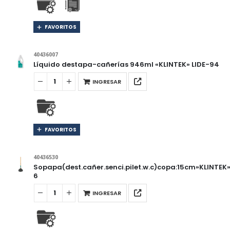
FAVORITOS
40436007
Líquido destapa-cañerías 946ml «KLINTEK» LIDE-94
INGRESAR
FAVORITOS
40436530
Sopapa(dest.cañer.senci.pilet.w.c)copa:15cm»KLINTEK
6
INGRESAR