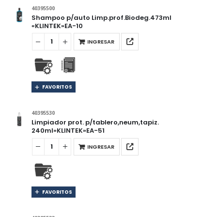
40395500
Shampoo p/auto Limp.prof.Biodeg.473ml
«KLINTEK»EA-10
INGRESAR
FAVORITOS
40395530
Limpiador prot. p/tablero,neum,tapiz.
240ml»KLINTEK»EA-51
INGRESAR
FAVORITOS