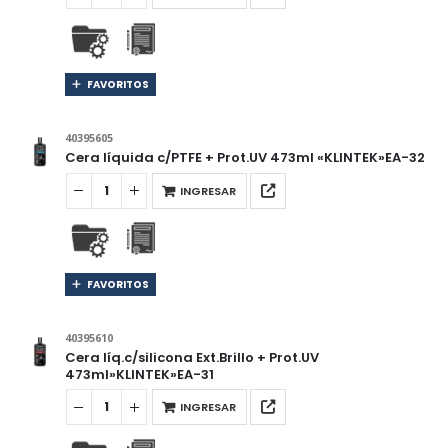
FAVORITOS
40395605
Cera líquida c/PTFE + Prot.UV 473ml «KLINTEK»EA-32
INGRESAR
FAVORITOS
40395610
Cera líq.c/silicona Ext.Brillo + Prot.UV
473ml»KLINTEK»EA-31
INGRESAR