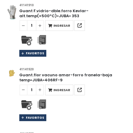
41141910
Guant F.vidrio-dble.forro Kevlar-
alt.temp(+500ºC)»JUBA» 353
INGRESAR
FAVORITOS
41141920
Guant.flor vacuno amar-forro franela-baja
temp»JUBA»406RF-9
INGRESAR
FAVORITOS