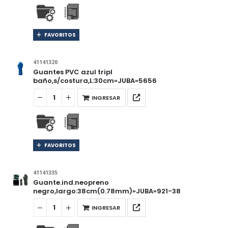
FAVORITOS
41141320
Guantes PVC azul tripl
baño,s/costura,L:30cm»JUBA»5656
INGRESAR
FAVORITOS
41141335
Guante.ind.neopreno
negro,largo:38cm(0.78mm)»JUBA»921-38
INGRESAR