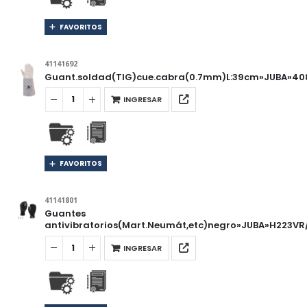
FAVORITOS
41141692
Guant.soldad(TIG)cue.cabra(0.7mm)L:39cm»JUBA»40
INGRESAR
FAVORITOS
41141801
Guantes
antivibratorios(Mart.Neumát,etc)negro»JUBA»H223VR
INGRESAR