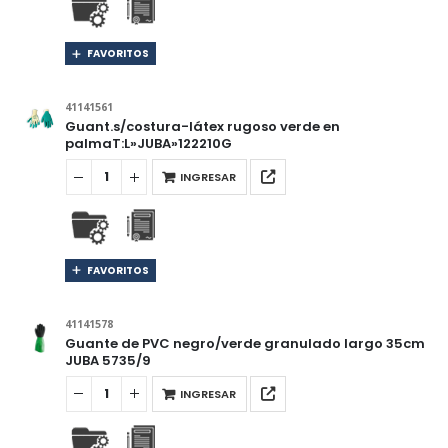
FAVORITOS
41141561
Guant.s/costura-látex rugoso verde en
palmaT:L»JUBA»122210G
INGRESAR
FAVORITOS
41141578
Guante de PVC negro/verde granulado largo 35cm
JUBA 5735/9
INGRESAR