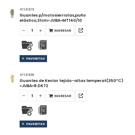
41141870
Guantes p/motosierristas,puño
elástico,31cm»JUBA»MT140/10
INGRESAR
FAVORITOS
41141890
Guantes de Kevlar tejido-altas temperat(350ºC)
«JUBA»R.DK72
INGRESAR
FAVORITOS