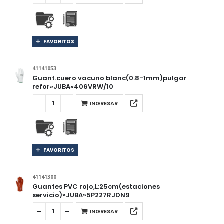
FAVORITOS
41141053
Guant.cuero vacuno blanc(0.8-1mm)pulgar
refor»JUBA»406VRW/10
INGRESAR
FAVORITOS
41141300
Guantes PVC rojo,L:25cm(estaciones
servicio)»JUBA»5P227RJDN9
INGRESAR