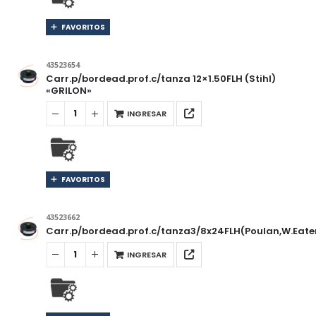
FAVORITOS
43523654
Carr.p/bordead.prof.c/tanza 12×1.50FLH (Stihl)
«GRILON»
INGRESAR
FAVORITOS
43523662
Carr.p/bordead.prof.c/tanza3/8x24FLH(Poulan,W.Eate
INGRESAR