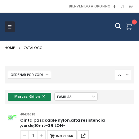
BIENVENIDO A OROFINO
0
HOME
CATÁLOGO
Marcas: Grilon
40436610
Cinta pasacable nylon,alta resistencia
,verde,10mt»GRILON»
INGRESAR