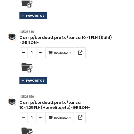
FAVORITOS
43523646
Carr.p/bordead.prof.c/tanza 10×1 FLH (Stihl)
«GRILON»
INGRESAR
FAVORITOS
43523650
Carr.p/bordead.prof.c/tanza
10×1.25FLH(Homelite,etc)»GRILON»
INGRESAR