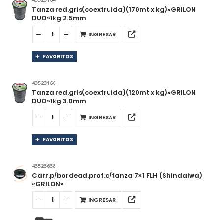
43523164
Tanza red.gris(coextruida)(170mt x kg)»GRILON
DUO»1kg 2.5mm
INGRESAR
FAVORITOS
43523166
Tanza red.gris(coextruida)(120mt x kg)»GRILON
DUO»1kg 3.0mm
INGRESAR
FAVORITOS
43523638
Carr.p/bordead.prof.c/tanza 7×1 FLH (Shindaiwa)
«GRILON»
INGRESAR