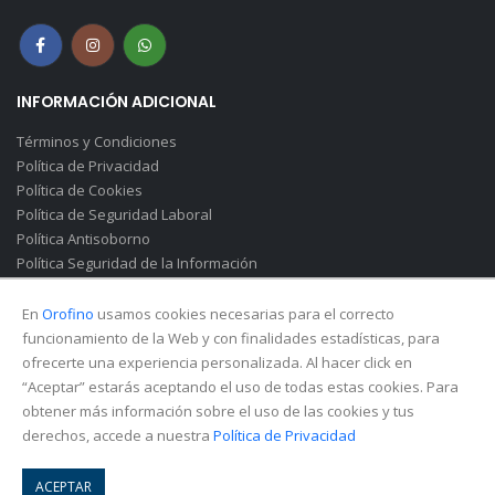
INFORMACIÓN ADICIONAL
Términos y Condiciones
Política de Privacidad
Política de Cookies
Política de Seguridad Laboral
Política Antisoborno
Política Seguridad de la Información
Canal de Denuncias(Soborno)
En
Orofino
usamos cookies necesarias para el correcto
funcionamiento de la Web y con finalidades estadísticas, para
ofrecerte una experiencia personalizada. Al hacer click en
“Aceptar” estarás aceptando el uso de todas estas cookies. Para
obtener más información sobre el uso de las cookies y tus
derechos, accede a nuestra
Política de Privacidad
© Copyright 2026. All Rights Reserved.
ACEPTAR