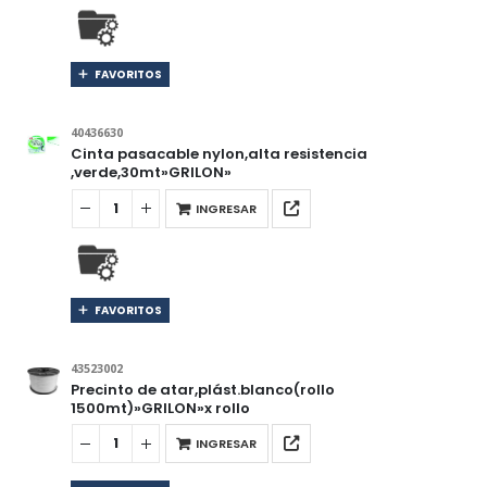
FAVORITOS
40436630
Cinta pasacable nylon,alta resistencia
,verde,30mt»GRILON»
INGRESAR
FAVORITOS
43523002
Precinto de atar,plást.blanco(rollo
1500mt)»GRILON»x rollo
INGRESAR