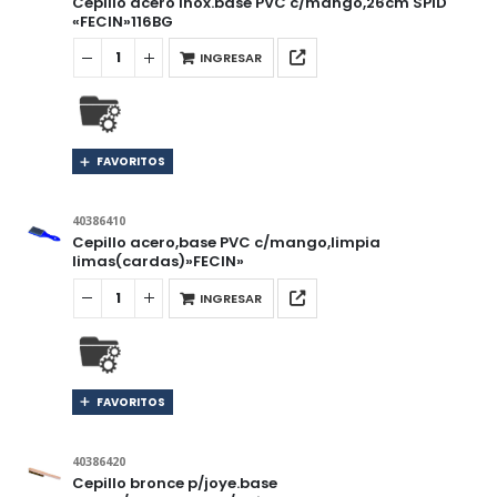
Cepillo acero inox.base PVC c/mango,26cm SPID
«FECIN»116BG
INGRESAR
FAVORITOS
40386410
Cepillo acero,base PVC c/mango,limpia
limas(cardas)»FECIN»
INGRESAR
FAVORITOS
40386420
Cepillo bronce p/joye.base