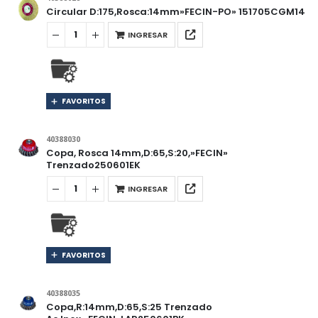
Circular D:175,Rosca:14mm»FECIN-PO» 151705CGM14
INGRESAR
FAVORITOS
40388030
Copa, Rosca 14mm,D:65,S:20,»FECIN»
Trenzado250601EK
INGRESAR
FAVORITOS
40388035
Copa,R:14mm,D:65,S:25 Trenzado