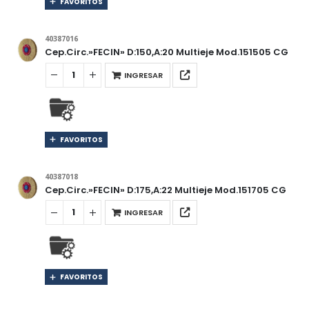
FAVORITOS
40387016
Cep.Circ.»FECIN» D:150,A:20 Multieje Mod.151505 CG
INGRESAR
FAVORITOS
40387018
Cep.Circ.»FECIN» D:175,A:22 Multieje Mod.151705 CG
INGRESAR
FAVORITOS