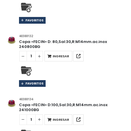
FAVORITOS
40388132
Copa «FECIN» D: 80,Sal:30,R:M14mm.ac.inox
240800BG
INGRESAR
FAVORITOS
40388134
Copa «FECIN» D:100,Sal:30,R:M14mm.ac.inox
241000BG
INGRESAR