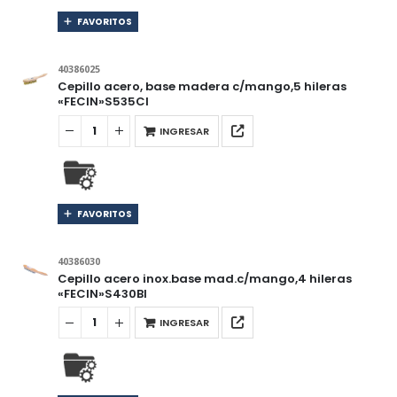
FAVORITOS
40386025
Cepillo acero, base madera c/mango,5 hileras
«FECIN»S535CI
INGRESAR
FAVORITOS
40386030
Cepillo acero inox.base mad.c/mango,4 hileras
«FECIN»S430BI
INGRESAR