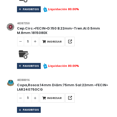
Liquidación 80.00%
FAVORITOS
40387350
Cep.Circ.»FECIN»D:150 B.22mm-Tren.Al.0.5mm
M.8mm 181508EK
INGRESAR
Liquidación 80.00%
FAVORITOS
40388016
Copa,Rosca:14mm Diám:75mm Sal:22mm «FECIN»
LAR240750CG
INGRESAR
FAVORITOS