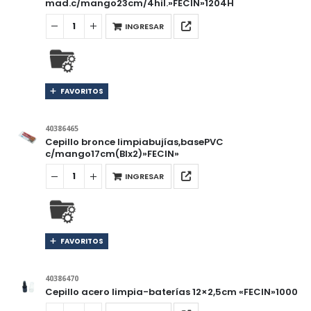
mad.c/mango23cm/4hil.»FECIN»1204H
INGRESAR
FAVORITOS
40386465
Cepillo bronce limpiabujías,basePVC
c/mango17cm(Blx2)»FECIN»
INGRESAR
FAVORITOS
40386470
Cepillo acero limpia-baterías 12×2,5cm «FECIN»1000