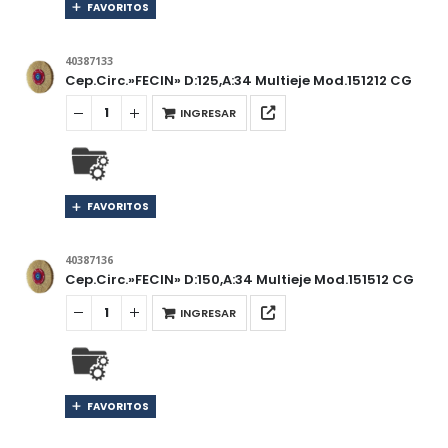
FAVORITOS
40387133
Cep.Circ.»FECIN» D:125,A:34 Multieje Mod.151212 CG
INGRESAR
FAVORITOS
40387136
Cep.Circ.»FECIN» D:150,A:34 Multieje Mod.151512 CG
INGRESAR
FAVORITOS