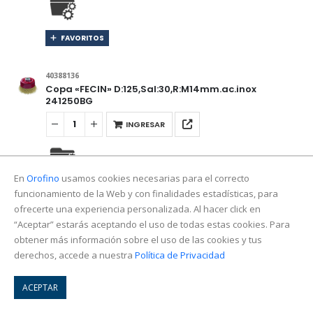
FAVORITOS
40388136
Copa «FECIN» D:125,Sal:30,R:M14mm.ac.inox
241250BG
INGRESAR
En
Orofino
usamos cookies necesarias para el correcto
FAVORITOS
funcionamiento de la Web y con finalidades estadísticas, para
ofrecerte una experiencia personalizada. Al hacer click en
“Aceptar” estarás aceptando el uso de todas estas cookies. Para
40388150
obtener más información sobre el uso de las cookies y tus
Copa «FECIN» Diám:80, Sal:30, Rosca M14mm.
240800CG
derechos, accede a nuestra
Política de Privacidad
INGRESAR
ACEPTAR