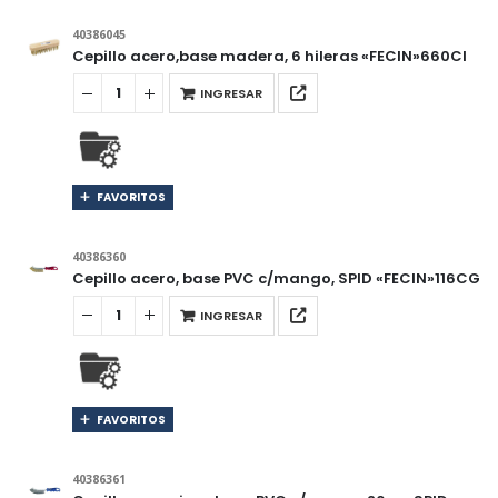
40386045
Cepillo acero,base madera, 6 hileras «FECIN»660CI
INGRESAR
FAVORITOS
40386360
Cepillo acero, base PVC c/mango, SPID «FECIN»116CG
INGRESAR
FAVORITOS
40386361