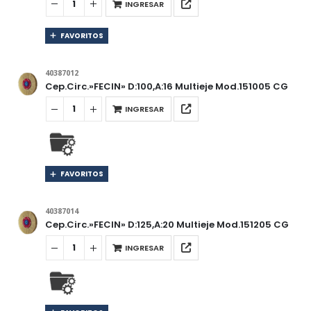
INGRESAR
FAVORITOS
40387012
Cep.Circ.»FECIN» D:100,A:16 Multieje Mod.151005 CG
INGRESAR
FAVORITOS
40387014
Cep.Circ.»FECIN» D:125,A:20 Multieje Mod.151205 CG
INGRESAR