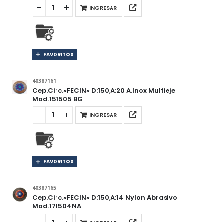
INGRESAR
FAVORITOS
40387161
Cep.Circ.»FECIN» D:150,A:20 A.Inox Multieje
Mod.151505 BG
INGRESAR
FAVORITOS
40387165
Cep.Circ.»FECIN» D:150,A:14 Nylon Abrasivo
Mod.171504NA