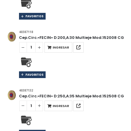
FAVORITOS
40387118
Cep.Circ.»FECIN» D:200,A:30 Multieje Mod.152008 CG
INGRESAR
FAVORITOS
40387132
Cep.Circ.»FECIN» D:250,A:35 Multieje Mod.152508 CG
INGRESAR