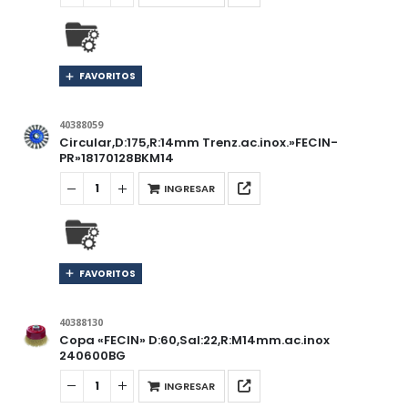
FAVORITOS
40388059
Circular,D:175,R:14mm Trenz.ac.inox.»FECIN-
PR»18170128BKM14
INGRESAR
FAVORITOS
40388130
Copa «FECIN» D:60,Sal:22,R:M14mm.ac.inox
240600BG
INGRESAR