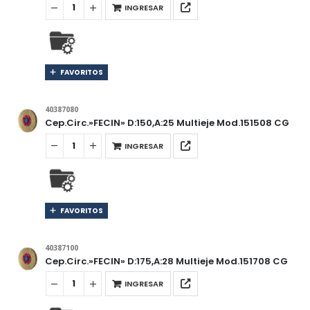
INGRESAR
FAVORITOS
40387080
Cep.Circ.»FECIN» D:150,A:25 Multieje Mod.151508 CG
INGRESAR
FAVORITOS
40387100
Cep.Circ.»FECIN» D:175,A:28 Multieje Mod.151708 CG
INGRESAR