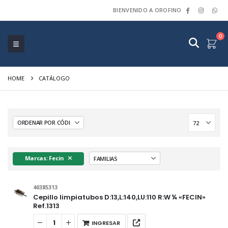
BIENVENIDO A OROFINO
0
HOME
CATÁLOGO
Marcas: Fecin
40385313
Cepillo limpiatubos D:13,L:140,LU:110 R:W ¼ «FECIN»
Ref.1313
INGRESAR