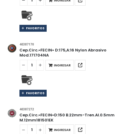
INGRESAR
FAVORITOS
40387170
Cep.Circ.»FECIN» D:175,A:16 Nylon Abrasivo
Mod.171704NA
INGRESAR
FAVORITOS
40387272
Cep.Circ.»FECIN»D:150 B.22mm-Tren.Al.0.5mm
M.12mm181501EK
INGRESAR