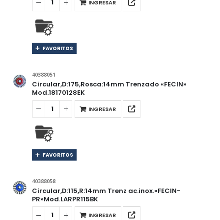
INGRESAR
FAVORITOS
40388051
Circular,D:175,Rosca:14mm Trenzado «FECIN»
Mod.18170128EK
INGRESAR
FAVORITOS
40388058
Circular,D:115,R:14mm Trenz ac.inox.»FECIN-
PR»Mod.LARPR115BK
INGRESAR