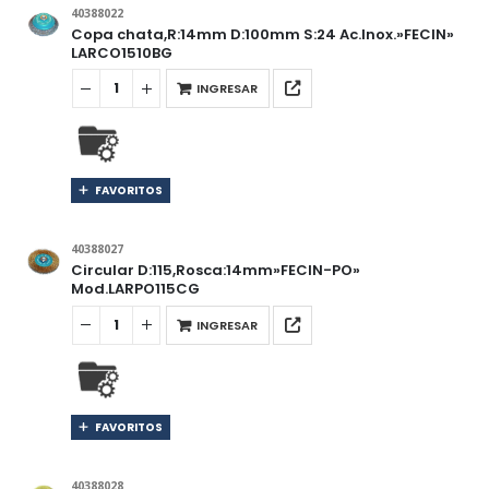
40388022
Copa chata,R:14mm D:100mm S:24 Ac.Inox.»FECIN»
LARCO1510BG
INGRESAR
FAVORITOS
40388027
Circular D:115,Rosca:14mm»FECIN-PO»
Mod.LARPO115CG
INGRESAR
FAVORITOS
40388028