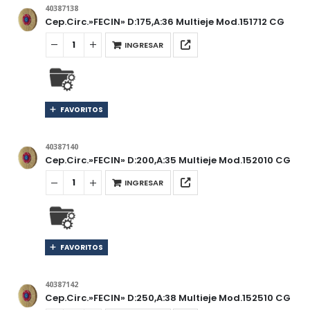
40387138
Cep.Circ.»FECIN» D:175,A:36 Multieje Mod.151712 CG
INGRESAR
FAVORITOS
40387140
Cep.Circ.»FECIN» D:200,A:35 Multieje Mod.152010 CG
INGRESAR
FAVORITOS
40387142
Cep.Circ.»FECIN» D:250,A:38 Multieje Mod.152510 CG