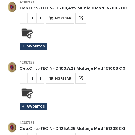
40387020
Cep.Circ.»FECIN» D:200,A:22 Multieje Mod.152005 CG
INGRESAR
FAVORITOS
40387056
Cep.Circ.»FECIN» D:100,A:22 Multieje Mod.151008 CG
INGRESAR
FAVORITOS
40387064
Cep.Circ.»FECIN» D:125,A:25 Multieje Mod.151208 CG