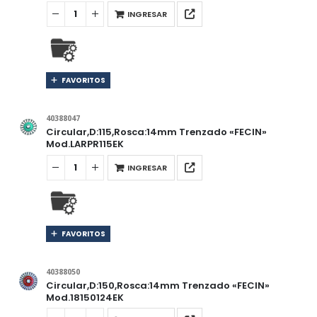
INGRESAR
FAVORITOS
40388047
Circular,D:115,Rosca:14mm Trenzado «FECIN»
Mod.LARPR115EK
INGRESAR
FAVORITOS
40388050
Circular,D:150,Rosca:14mm Trenzado «FECIN»
Mod.18150124EK