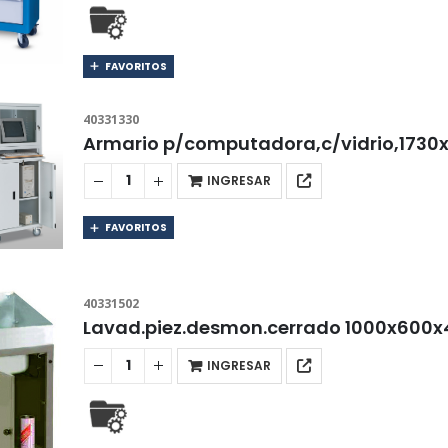
FAVORITOS
40331330
Armario p/computadora,c/vidrio,173
INGRESAR
FAVORITOS
40331502
Lavad.piez.desmon.cerrado 1000x600
INGRESAR