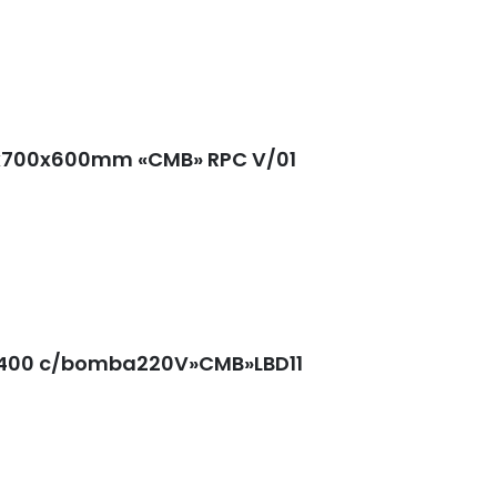
0x700x600mm «CMB» RPC V/01
x400 c/bomba220V»CMB»LBD11