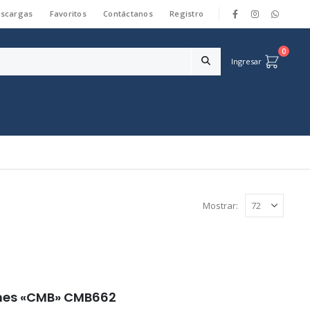
scargas
Favoritos
Contáctanos
Registro
|
0
Ingresar
Mostrar:
ones «CMB» CMB662