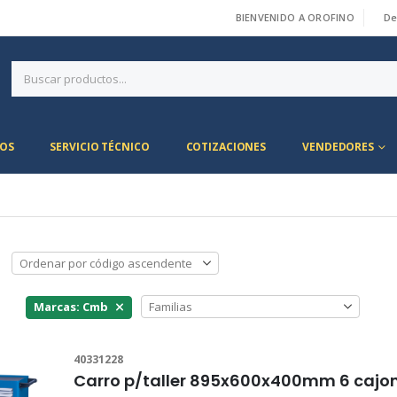
BIENVENIDO A OROFINO
De
|
OS
SERVICIO TÉCNICO
COTIZACIONES
VENDEDORES
Marcas: Cmb
40331228
Carro p/taller 895x600x400mm 6 caj