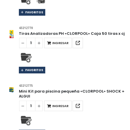
FAVORITOS
43212770
Tiras Analizadoras PH «CLORPOOL» Caja 50 tiras x cj
INGRESAR
FAVORITOS
43212775
Mini Kit para piscina pequeña «CLORPOOL» SHOCK +
ALGUI
INGRESAR