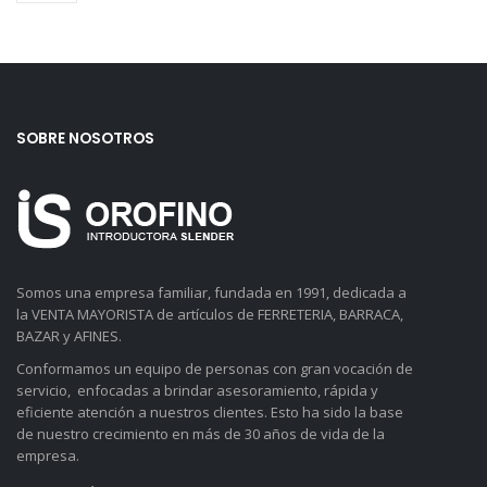
SOBRE NOSOTROS
Somos una empresa familiar, fundada en 1991, dedicada a
la VENTA MAYORISTA de artículos de FERRETERIA, BARRACA,
BAZAR y AFINES.
Conformamos un equipo de personas con gran vocación de
servicio, enfocadas a brindar asesoramiento, rápida y
eficiente atención a nuestros clientes. Esto ha sido la base
de nuestro crecimiento en más de 30 años de vida de la
empresa.