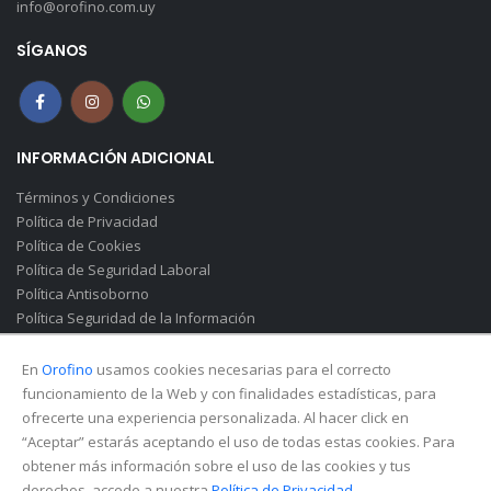
info@orofino.com.uy
SÍGANOS
INFORMACIÓN ADICIONAL
Términos y Condiciones
Política de Privacidad
Política de Cookies
Política de Seguridad Laboral
Política Antisoborno
Política Seguridad de la Información
Canal de Denuncias(Soborno)
En
Orofino
usamos cookies necesarias para el correcto
funcionamiento de la Web y con finalidades estadísticas, para
ofrecerte una experiencia personalizada. Al hacer click en
“Aceptar” estarás aceptando el uso de todas estas cookies. Para
obtener más información sobre el uso de las cookies y tus
derechos, accede a nuestra
Política de Privacidad