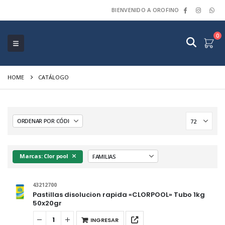
BIENVENIDO A OROFINO
0
HOME
CATÁLOGO
Marcas: Clor pool
43212700
Pastillas disolucion rapida «CLORPOOL» Tubo 1kg
50x20gr
INGRESAR