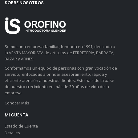
SOBRE NOSOTROS
Somos una empresa familiar, fundada en 1991, dedicada a
la VENTA MAYORISTA de artículos de FERRETERIA, BARRACA,
BAZAR y AFINES.
Conformamos un equipo de personas con gran vocación de
servicio, enfocadas a brindar asesoramiento, rápida y
eficiente atención a nuestros clientes. Esto ha sido la base
de nuestro crecimiento en más de 30 años de vida de la
empresa.
Conocer Más
MI CUENTA
Estado de Cuenta
Detalles