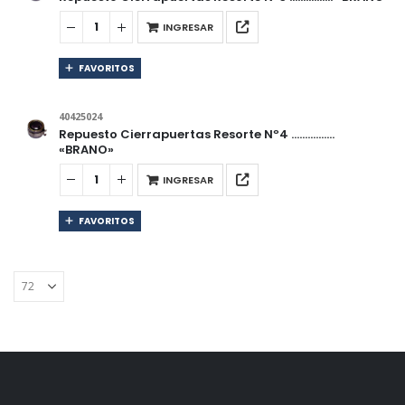
INGRESAR
FAVORITOS
40425024
Repuesto Cierrapuertas Resorte Nº4 …………….
«BRANO»
INGRESAR
FAVORITOS