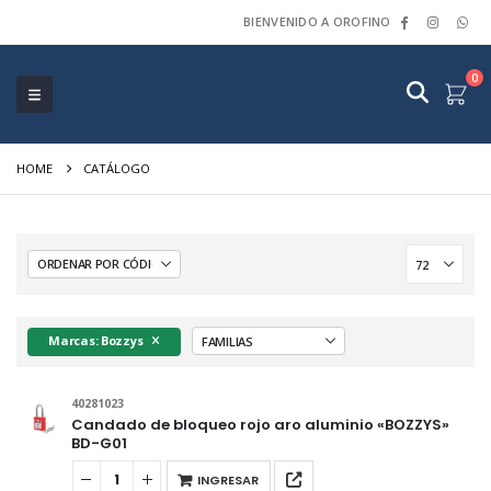
BIENVENIDO A OROFINO
0
HOME
CATÁLOGO
Marcas: Bozzys
40281023
Candado de bloqueo rojo aro aluminio «BOZZYS»
BD-G01
INGRESAR