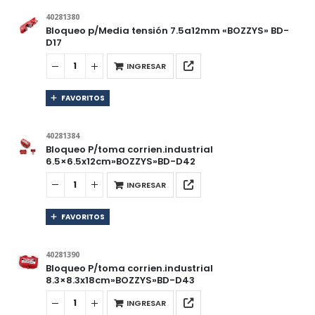
40281380
Bloqueo p/Media tensión 7.5a12mm «BOZZYS» BD-
D17
INGRESAR
FAVORITOS
40281384
Bloqueo P/toma corrien.industrial
6.5×6.5x12cm»BOZZYS»BD-D42
INGRESAR
FAVORITOS
40281390
Bloqueo P/toma corrien.industrial
8.3×8.3x18cm»BOZZYS»BD-D43
INGRESAR