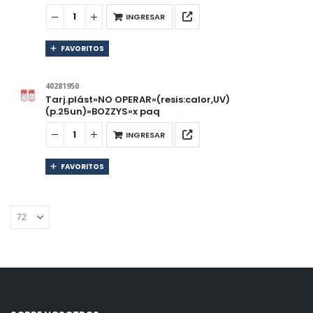
INGRESAR
FAVORITOS
40281950
Tarj.plást»NO OPERAR»(resis:calor,UV)
(p.25un)»BOZZYS»x paq
INGRESAR
FAVORITOS