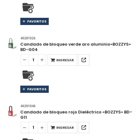
FAVORITOS
40281026
Candado de bloqueo verde aro aluminio»BOZZYS»
BD-G04
INGRESAR
FAVORITOS
40281040
Candado de bloqueo rojo Dieléctrico «BOZZYS» BD-
G11
INGRESAR