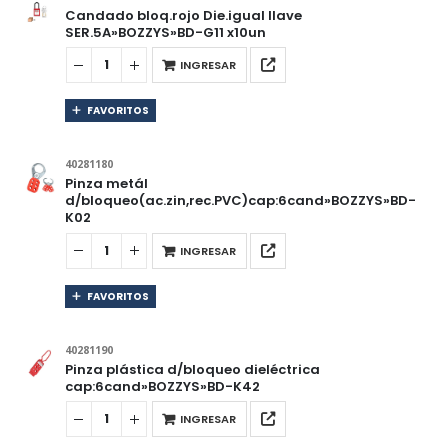
Candado bloq.rojo Die.igual llave
SER.5A»BOZZYS»BD-G11 x10un
INGRESAR
FAVORITOS
40281180
Pinza metál
d/bloqueo(ac.zin,rec.PVC)cap:6cand»BOZZYS»BD-
K02
INGRESAR
FAVORITOS
40281190
Pinza plástica d/bloqueo dieléctrica
cap:6cand»BOZZYS»BD-K42
INGRESAR