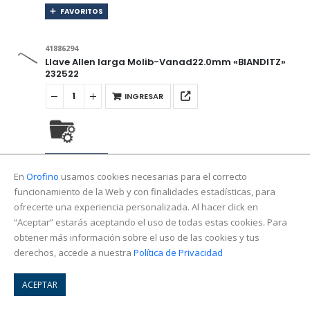
FAVORITOS
41886294
Llave Allen larga Molib-Vanad22.0mm «BIANDITZ»
232522
INGRESAR
FAVORITOS
En
Orofino
usamos cookies necesarias para el correcto
funcionamiento de la Web y con finalidades estadísticas, para
41886306
ofrecerte una experiencia personalizada. Al hacer click en
Llave Allen larga»HEX-BALL»Molib-Vanad
“Aceptar” estarás aceptando el uso de todas estas cookies. Para
1/16″»BIANDITZ»232018
obtener más información sobre el uso de las cookies y tus
INGRESAR
derechos, accede a nuestra
Política de Privacidad
ACEPTAR