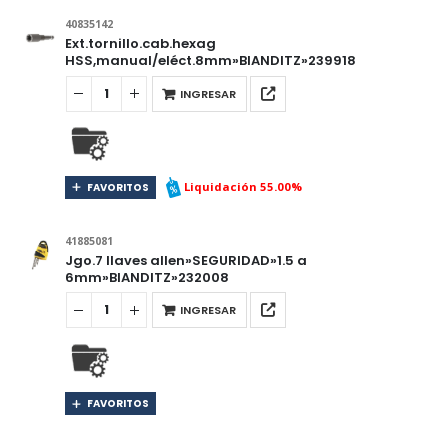
40835142
Ext.tornillo.cab.hexag
HSS,manual/eléct.8mm»BIANDITZ»239918
INGRESAR
Liquidación 55.00%
FAVORITOS
41885081
Jgo.7 llaves allen»SEGURIDAD»1.5 a
6mm»BIANDITZ»232008
INGRESAR
FAVORITOS