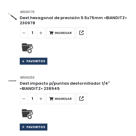
40560170
Dest.hexagonal de precisión 5.5x75mm «BIANDITZ»
230978
INGRESAR
FAVORITOS
40560250
Dest.impacto p/puntas destornillador 1/4″
«BIANDITZ» 238945
INGRESAR
FAVORITOS