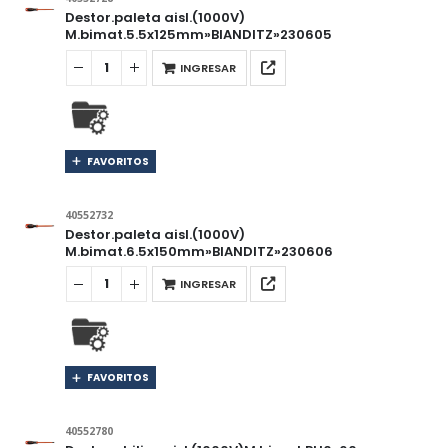
Destor.paleta aisl.(1000V)
M.bimat.5.5x125mm»BIANDITZ»230605
INGRESAR
FAVORITOS
40552732
Destor.paleta aisl.(1000V)
M.bimat.6.5x150mm»BIANDITZ»230606
INGRESAR
FAVORITOS
40552780