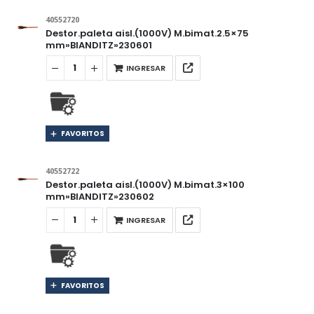
40552720
Destor.paleta aisl.(1000V) M.bimat.2.5×75
mm»BIANDITZ»230601
INGRESAR
FAVORITOS
40552722
Destor.paleta aisl.(1000V) M.bimat.3×100
mm»BIANDITZ»230602
INGRESAR
FAVORITOS